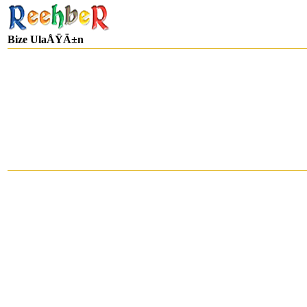
Bize UlaÅŸÄ±n