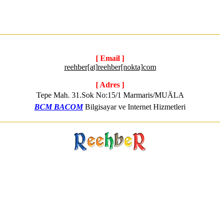
[ Email ]
reehber[at]reehber[nokta]com
[ Adres ]
Tepe Mah. 31.Sok No:15/1 Marmaris/MUÄLA
BCM BACOM
Bilgisayar ve Internet Hizmetleri