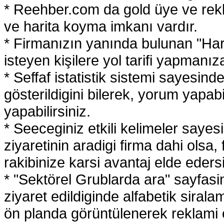
* Reehber.com da gold üye ve rekl
ve harita koyma imkanı vardır.
* Firmanızın yanında bulunan "Har
isteyen kişilere yol tarifi yapmanı
* Seffaf istatistik sistemi sayesind
gösterildigini bilerek, yorum yapabil
yapabilirsiniz.
* Seeceginiz etkili kelimeler saye
ziyaretinin aradigi firma dahi olsa
rakibinize karsi avantaj elde edersi
* "Sektörel Grublarda ara" sayfas
ziyaret edildiginde alfabetik sira
ön planda görüntülenerek reklami o