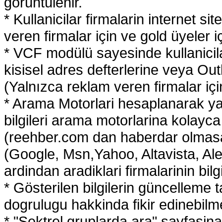
görüntülenir.
* Kullanicilar firmalarin internet sit
veren firmalar için ve gold üyeler i
* VCF modülü sayesinde kullanicilar 
kisisel adres defterlerine veya Outl
(Yalnızca reklam veren firmalar içi
* Arama Motorlari hesaplanarak yap
bilgileri arama motorlarina kolayca a
(reehber.com dan haberdar olmasa
(Google, Msn,Yahoo, Altavista, Al
ardindan aradiklari firmalarinin bilgi
* Gösterilen bilgilerin güncelleme tar
dogrulugu hakkinda fikir edinebilme
* "Sektrel gruplarda ara" sayfasina