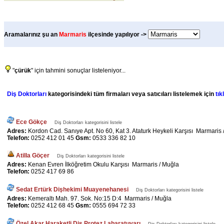
Aramalarınız şu an
Marmaris
ilçesinde yapılıyor ->
"
çürük
" için tahmini sonuçlar listeleniyor...
Diş Doktorları
kategorisindeki tüm firmaları veya satıcıları listelemek için
tık
Ece Gökçe
Diş Doktorları kategorisini listele
Adres:
Kordon Cad. Sanıye Apt. No 60, Kat 3. Ataturk Heykeli Karşısı Marmaris 
Telefon:
0252 412 01 45
Gsm:
0533 336 82 10
Atilla Göçer
Diş Doktorları kategorisini listele
Adres:
Kenan Evren İlköğretim Okulu Karşısı Marmaris / Muğla
Telefon:
0252 417 69 86
Sedat Ertürk Dişhekimi Muayenehanesi
Diş Doktorları kategorisini listele
Adres:
Kemeraltı Mah. 97. Sok. No:15 D:4 Marmaris / Muğla
Telefon:
0252 412 68 45
Gsm:
0555 694 72 33
Özel Akar Haraketli Diş Protez Labaratuvarı