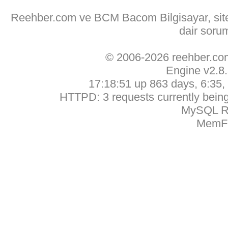
Reehber.com ve BCM Bacom Bilgisayar, sitede
dair soru
© 2006-2026 reehber.c
Engine v2.8
17:18:51 up 863 days, 6:35, 
HTTPD: 3 requests currently being 
MySQL Ru
MemFr