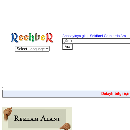
Anasayfaya git
|
Sektörel Gruplarda Ara
Detaylı bilgi içi