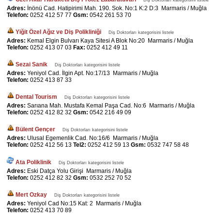
Diş Doktorları kategorisini listele
Adres:
İnönü Cad. Hatipirimi Mah. 190. Sok. No:1 K:2 D:3 Marmaris / Muğla
Telefon:
0252 412 57 77
Gsm:
0542 261 53 70
Yiğit Özel Ağız ve Diş Polikliniği
Diş Doktorları kategorisini listele
Adres:
Kemal Elgin Bulvarı Kaya Sitesi A Blok No:20 Marmaris / Muğla
Telefon:
0252 413 07 03
Fax:
0252 412 49 11
Sezai Sanik
Diş Doktorları kategorisini listele
Adres:
Yeniyol Cad. İlgin Apt. No:17/13 Marmaris / Muğla
Telefon:
0252 413 87 33
Dental Tourism
Diş Doktorları kategorisini listele
Adres:
Sarıana Mah. Mustafa Kemal Paşa Cad. No:6 Marmaris / Muğla
Telefon:
0252 412 82 32
Gsm:
0542 216 49 09
Bülent Gençer
Diş Doktorları kategorisini listele
Adres:
Ulusal Egemenlik Cad. No:16/6 Marmaris / Muğla
Telefon:
0252 412 56 13
Tel2:
0252 412 59 13
Gsm:
0532 747 58 48
Ata Poliklinik
Diş Doktorları kategorisini listele
Adres:
Eski Datça Yolu Girişi Marmaris / Muğla
Telefon:
0252 412 82 32
Gsm:
0532 252 70 52
Mert Ozkay
Diş Doktorları kategorisini listele
Adres:
Yeniyol Cad No:15 Kat: 2 Marmaris / Muğla
Telefon:
0252 413 70 89