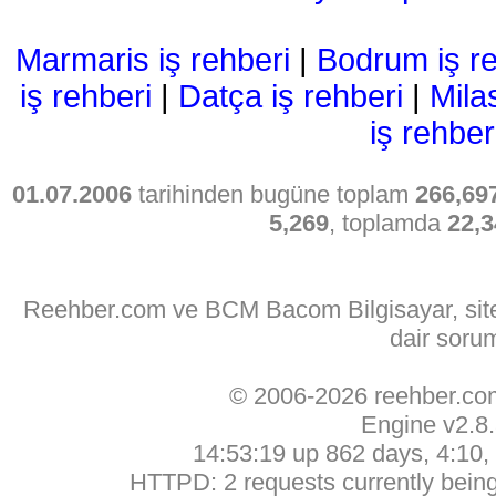
Marmaris iş rehberi
|
Bodrum iş re
iş rehberi
|
Datça iş rehberi
|
Mila
iş rehber
01.07.2006
tarihinden bugüne toplam
266,69
5,269
, toplamda
22,3
Reehber.com ve BCM Bacom Bilgisayar, sitede
dair soru
© 2006-2026 reehber.c
Engine v2.8
14:53:19 up 862 days, 4:10, 
HTTPD: 2 requests currently being 