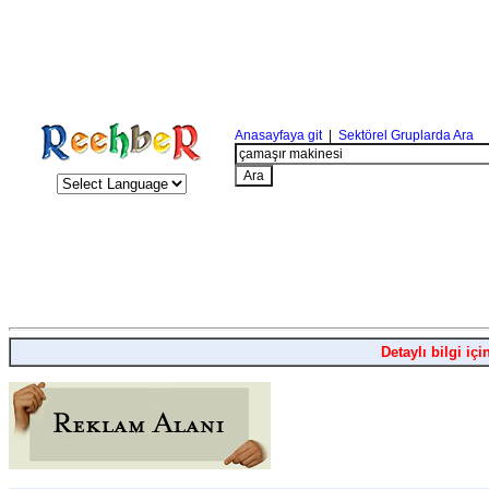
Anasayfaya git
|
Sektörel Gruplarda Ara
Detaylı bilgi içi