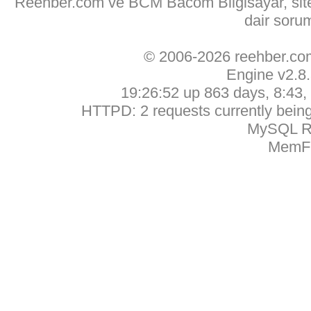
Reehber.com ve BCM Bacom Bilgisayar, sitede
dair soru
© 2006-2026 reehber.c
Engine v2.8
19:26:52 up 863 days, 8:43, 
HTTPD: 2 requests currently being 
MySQL Ru
MemFr