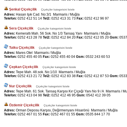
Şenkal Çiçekçilik
Çiçekçiler kategorisini listele
Adres:
Hasan Işık Cad. No:3/1 Marmaris / Muğla
Telefon:
0252 412 51 14
Tel2:
0252 413 31 73
Fax:
0252 412 96 97
Sera Çiçekçilik
Çiçekçiler kategorisini listele
Adres:
Kemeraltı Mah. 56 Sok. No 1/3 Tansaş Yanı Marmaris / Muğla
Telefon:
0252 413 28 78
Tel2:
0252 412 84 20
Fax:
0252 412 05 20
Gsm:
0537
Tutku Çiçekçilik
Çiçekçiler kategorisini listele
Adres:
Mares Otel Marmaris / Muğla
Telefon:
0252 455 40 05
Fax:
0252 455 40 04
Gsm:
0532 243 60 53
Çepkan Çiçekçilik
Çiçekçiler kategorisini listele
Adres:
Tepe Mah. 48.sok. No:1/10 Marmaris / Muğla
Telefon:
0252 413 21 72
Tel2:
0252 412 83 38
Fax:
0252 412 87 53
Gsm:
0533
Nur Çiçekçilik
Çiçekçiler kategorisini listele
Adres:
Tepe Mah. 61 Sok. Tansaş Karşısı Kır Çiçeği Yanı No 9 / A Marmaris / M
Telefon:
0252 413 04 98
Tel2:
0252 412 46 95
Gsm:
0542 412 39 05
Özdemir Çiçekçilik
Çiçekçiler kategorisini listele
Adres:
Orman Deposu Karşısı, Değirmenyanı Hisarönü Marmaris / Muğla
Telefon:
0252 467 01 55
Fax:
0252 467 01 55
Gsm:
0535 844 17 70