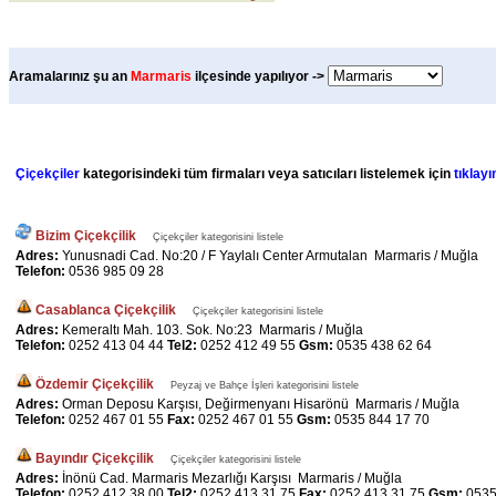
Aramalarınız şu an
Marmaris
ilçesinde yapılıyor ->
Çiçekçiler
kategorisindeki tüm firmaları veya satıcıları listelemek için
tıklayı
Bizim Çiçekçilik
Çiçekçiler kategorisini listele
Adres:
Yunusnadi Cad. No:20 / F Yaylalı Center Armutalan Marmaris / Muğla
Telefon:
0536 985 09 28
Casablanca Çiçekçilik
Çiçekçiler kategorisini listele
Adres:
Kemeraltı Mah. 103. Sok. No:23 Marmaris / Muğla
Telefon:
0252 413 04 44
Tel2:
0252 412 49 55
Gsm:
0535 438 62 64
Özdemir Çiçekçilik
Peyzaj ve Bahçe İşleri kategorisini listele
Adres:
Orman Deposu Karşısı, Değirmenyanı Hisarönü Marmaris / Muğla
Telefon:
0252 467 01 55
Fax:
0252 467 01 55
Gsm:
0535 844 17 70
Bayındır Çiçekçilik
Çiçekçiler kategorisini listele
Adres:
İnönü Cad. Marmaris Mezarlığı Karşısı Marmaris / Muğla
Telefon:
0252 412 38 00
Tel2:
0252 413 31 75
Fax:
0252 413 31 75
Gsm:
0535