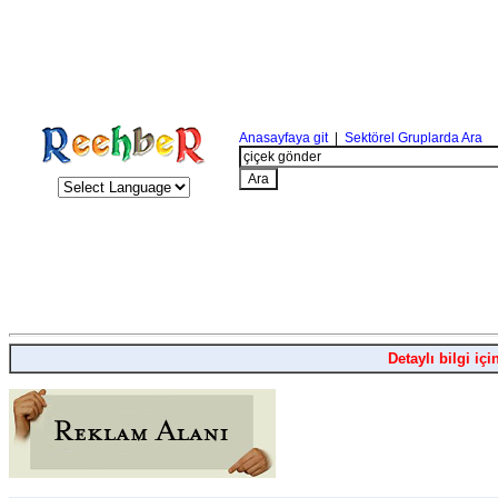
Anasayfaya git
|
Sektörel Gruplarda Ara
Detaylı bilgi içi