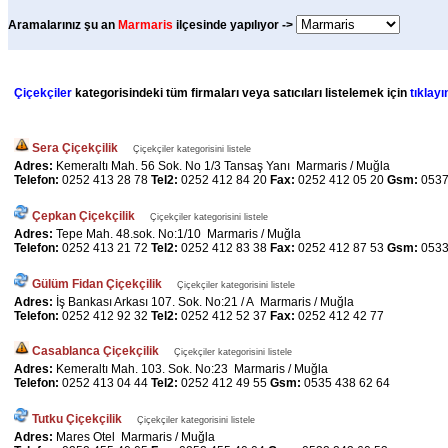
Aramalarınız şu an
Marmaris
ilçesinde yapılıyor ->
Çiçekçiler
kategorisindeki tüm firmaları veya satıcıları listelemek için
tıklayı
Sera Çiçekçilik
Çiçekçiler kategorisini listele
Adres:
Kemeraltı Mah. 56 Sok. No 1/3 Tansaş Yanı Marmaris / Muğla
Telefon:
0252 413 28 78
Tel2:
0252 412 84 20
Fax:
0252 412 05 20
Gsm:
0537
Çepkan Çiçekçilik
Çiçekçiler kategorisini listele
Adres:
Tepe Mah. 48.sok. No:1/10 Marmaris / Muğla
Telefon:
0252 413 21 72
Tel2:
0252 412 83 38
Fax:
0252 412 87 53
Gsm:
0533
Gülüm Fidan Çiçekçilik
Çiçekçiler kategorisini listele
Adres:
İş Bankası Arkası 107. Sok. No:21 / A Marmaris / Muğla
Telefon:
0252 412 92 32
Tel2:
0252 412 52 37
Fax:
0252 412 42 77
Casablanca Çiçekçilik
Çiçekçiler kategorisini listele
Adres:
Kemeraltı Mah. 103. Sok. No:23 Marmaris / Muğla
Telefon:
0252 413 04 44
Tel2:
0252 412 49 55
Gsm:
0535 438 62 64
Tutku Çiçekçilik
Çiçekçiler kategorisini listele
Adres:
Mares Otel Marmaris / Muğla