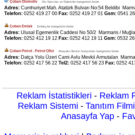
Çoban Otomotiv
Oto Satıcıları ve Galericiler kategorisini listele
Adres:
Cumhuriyet Mah. Atatürk Bulvarı No:54 Beldibi Marma
Telefon:
0252 419 27 00
Fax:
0252 419 27 01
Gsm:
0541 26
Çoban Emlak
Emlakçılar kategorisini listele
Adres:
Ulusal Egemenlik Caddesi No 50/2 Marmaris / Muğl
Telefon:
0252 412 19 12
Fax:
0252 412 19 11
Gsm:
0532 26
Çoban Petrol - Petrol Ofisi
Akaryakıt Benzin İstasyonları kategorisini listele
Adres:
Datça Yolu Üzeri Cami Avlu Mevkii Armutalan Marmar
Telefon:
0252 417 56 22
Tel2:
0252 417 56 23
Fax:
0252 41
Reklam İstatistikleri
-
Reklam R
Reklam Sistemi
-
Tanıtım Filmi
Anasayfa Yap
-
Fav