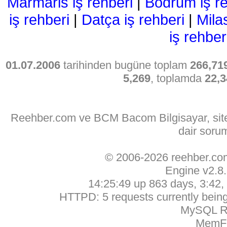
Marmaris iş rehberi
|
Bodrum iş re
iş rehberi
|
Datça iş rehberi
|
Mila
iş rehber
01.07.2006
tarihinden bugüne toplam
266,71
5,269
, toplamda
22,3
Reehber.com ve BCM Bacom Bilgisayar, sitede
dair soru
© 2006-2026 reehber.c
Engine v2.8
14:25:49 up 863 days, 3:42, 
HTTPD: 5 requests currently being 
MySQL Ru
MemFr