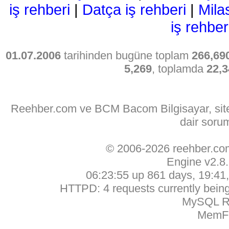
iş rehberi
|
Datça iş rehberi
|
Mila
iş rehber
01.07.2006
tarihinden bugüne toplam
266,69
5,269
, toplamda
22,3
Reehber.com ve BCM Bacom Bilgisayar, sitede
dair soru
© 2006-2026 reehber.c
Engine v2.8
06:23:55 up 861 days, 19:41, 
HTTPD: 4 requests currently being 
MySQL Ru
MemFr