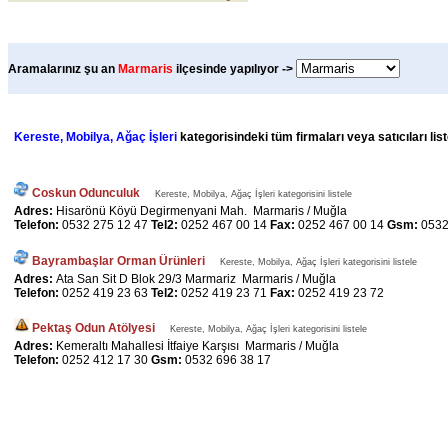
Aramalarınız şu an
Marmaris
ilçesinde yapılıyor ->
Kereste, Mobilya, Ağaç İşleri
kategorisindeki tüm firmaları veya satıcıları li
Coskun Odunculuk
Kereste, Mobilya, Ağaç İşleri kategorisini listele
Adres:
Hisarönü Köyü Degirmenyani Mah. Marmaris / Muğla
Telefon:
0532 275 12 47
Tel2:
0252 467 00 14
Fax:
0252 467 00 14
Gsm:
0532
Bayrambaşlar Orman Ürünleri
Kereste, Mobilya, Ağaç İşleri kategorisini listele
Adres:
Ata San Sit D Blok 29/3 Marmariz Marmaris / Muğla
Telefon:
0252 419 23 63
Tel2:
0252 419 23 71
Fax:
0252 419 23 72
Pektaş Odun Atölyesi
Kereste, Mobilya, Ağaç İşleri kategorisini listele
Adres:
Kemeraltı Mahallesi İtfaiye Karşısı Marmaris / Muğla
Telefon:
0252 412 17 30
Gsm:
0532 696 38 17