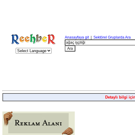
Anasayfaya git
|
Sektörel Gruplarda Ara
Detaylı bilgi içi