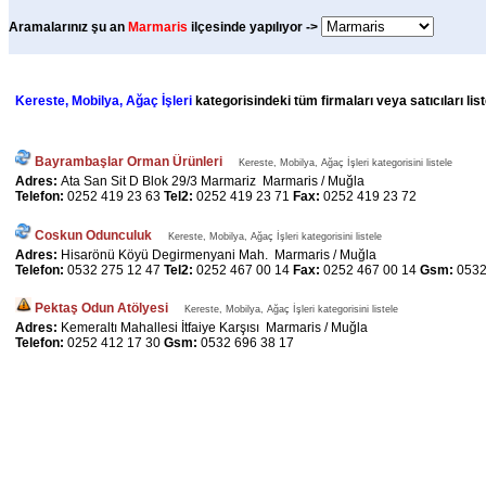
Aramalarınız şu an
Marmaris
ilçesinde yapılıyor ->
Kereste, Mobilya, Ağaç İşleri
kategorisindeki tüm firmaları veya satıcıları li
Bayrambaşlar Orman Ürünleri
Kereste, Mobilya, Ağaç İşleri kategorisini listele
Adres:
Ata San Sit D Blok 29/3 Marmariz Marmaris / Muğla
Telefon:
0252 419 23 63
Tel2:
0252 419 23 71
Fax:
0252 419 23 72
Coskun Odunculuk
Kereste, Mobilya, Ağaç İşleri kategorisini listele
Adres:
Hisarönü Köyü Degirmenyani Mah. Marmaris / Muğla
Telefon:
0532 275 12 47
Tel2:
0252 467 00 14
Fax:
0252 467 00 14
Gsm:
0532
Pektaş Odun Atölyesi
Kereste, Mobilya, Ağaç İşleri kategorisini listele
Adres:
Kemeraltı Mahallesi İtfaiye Karşısı Marmaris / Muğla
Telefon:
0252 412 17 30
Gsm:
0532 696 38 17