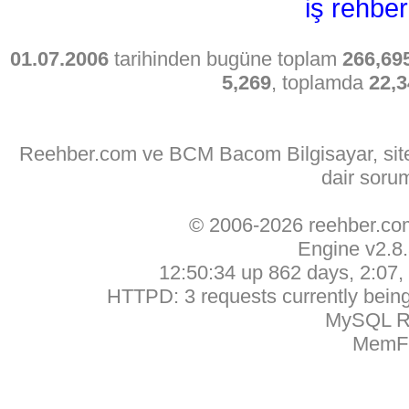
iş rehber
01.07.2006
tarihinden bugüne toplam
266,69
5,269
, toplamda
22,3
Reehber.com ve BCM Bacom Bilgisayar, sitede
dair soru
© 2006-2026 reehber.c
Engine v2.8
12:50:34 up 862 days, 2:07, 
HTTPD: 3 requests currently being 
MySQL Ru
MemFr