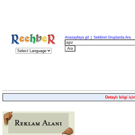
Anasayfaya git
|
Sektörel Gruplarda Ara
Detaylı bilgi içi