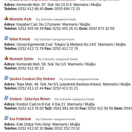
Adres:
Kemeraltı Mah. 97. Sok. No:15 D:4 Marmaris / Muğla
Telefon:
0252 412 68 45
Gsm:
0555 694 72 33
Mustafa Aşık
Diş Doktorları kategorisini listele
Adres:
Kayabal Cad. No:17içmeler Marmaris / Muğla
Telefon:
0252 455 56 39
Fax:
0252 455 26 41
Gsm:
0542 672 32 59
Nihat Konuk
Diş Doktorları kategorisini listele
Adres:
Ulusal Egemenlik Cad. Tokgöz İş Merkezi No:14/2 Marmaris / Muğla
Telefon:
0252 412 72 76
Fax:
0252 412 72 76
Mustafa Şahin
Diş Doktorları kategorisini listele
Adres:
Kemeraltı Mah. 58. Sok. No:1/3 Marmaris / Muğla
Telefon:
0252 412 30 13
Şevket Cankurt Diş Hekimi
Diş Doktorları kategorisini listele
Adres:
Tepe Mah. 48. Sok. No:5/1 (yapıkredi Bankası Arkası) Marmaris / Muğla
Telefon:
0252 413 22 44
Fax:
0252 413 31 21
Akdent - Zekeriya İlkhan
Diş Doktorları kategorisini listele
Adres:
Kordon Cad.no.8 Kat. 4 Dai.21 Marmaris / Muğla
Telefon:
0252 413 76 00
Tel2:
0542 891 66 00
Fax:
0252 412 56 56
Gsm:
0542
Ata Poliklinik
Diş Doktorları kategorisini listele
Adres:
Eski Datça Yolu Girişi Marmaris / Muğla
Telefon:
0252 412 82 32
Gsm:
0532 252 70 52