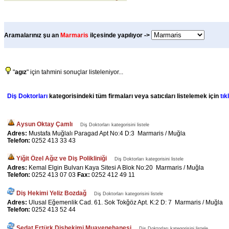
Aramalarınız şu an
Marmaris
ilçesinde yapılıyor ->
"
agız
" için tahmini sonuçlar listeleniyor...
Diş Doktorları
kategorisindeki tüm firmaları veya satıcıları listelemek için
tık
Aysun Oktay Çamlı
Diş Doktorları kategorisini listele
Adres:
Mustafa Muğlalı Paragad Apt No:4 D:3 Marmaris / Muğla
Telefon:
0252 413 33 43
Yiğit Özel Ağız ve Diş Polikliniği
Diş Doktorları kategorisini listele
Adres:
Kemal Elgin Bulvarı Kaya Sitesi A Blok No:20 Marmaris / Muğla
Telefon:
0252 413 07 03
Fax:
0252 412 49 11
Diş Hekimi Yeliz Bozdağ
Diş Doktorları kategorisini listele
Adres:
Ulusal Eğemenlik Cad. 61. Sok Tokğöz Apt. K:2 D: 7 Marmaris / Muğla
Telefon:
0252 413 52 44
Sedat Ertürk Dişhekimi Muayenehanesi
Diş Doktorları kategorisini listele