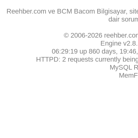
Reehber.com ve BCM Bacom Bilgisayar, sitede
dair soru
© 2006-2026 reehber.c
Engine v2.8
06:29:19 up 860 days, 19:46, 
HTTPD: 2 requests currently being 
MySQL Ru
MemFr