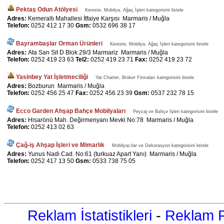
Pektaş Odun Atölyesi
Kereste, Mobilya, Ağaç İşleri kategorisini listele
Adres:
Kemeraltı Mahallesi İtfaiye Karşısı Marmaris / Muğla
Telefon:
0252 412 17 30
Gsm:
0532 696 38 17
Bayrambaşlar Orman Ürünleri
Kereste, Mobilya, Ağaç İşleri kategorisini listele
Adres:
Ata San Sit D Blok 29/3 Marmariz Marmaris / Muğla
Telefon:
0252 419 23 63
Tel2:
0252 419 23 71
Fax:
0252 419 23 72
Yasinbey Yat İşletmeciliği
Yat Charter, Broker Firmaları kategorisini listele
Adres:
Bozburun Marmaris / Muğla
Telefon:
0252 456 25 47
Fax:
0252 456 23 39
Gsm:
0537 232 78 15
Ecco Garden Ahşap Bahçe Mobilyaları
Peyzaj ve Bahçe İşleri kategorisini listele
Adres:
Hisarönü Mah. Değirmenyanı Mevki No:78 Marmaris / Muğla
Telefon:
0252 413 02 63
Çağ-iş Ahşap İşleri ve Mimarlık
Mobilyacılar ve Dekorasyon kategorisini listele
Adres:
Yunus Nadi Cad. No:61 (turkuaz Apart Yanı) Marmaris / Muğla
Telefon:
0252 417 13 50
Gsm:
0533 738 75 05
Reklam İstatistikleri
-
Reklam R