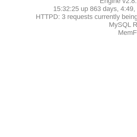
Engine v2.8
15:32:25 up 863 days, 4:49, 
HTTPD: 3 requests currently being 
MySQL Ru
MemFr