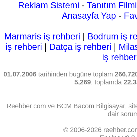
Reklam Sistemi
-
Tanıtım Filmi
Anasayfa Yap
-
Fav
Marmaris iş rehberi
|
Bodrum iş re
iş rehberi
|
Datça iş rehberi
|
Mila
iş rehber
01.07.2006
tarihinden bugüne toplam
266,72
5,269
, toplamda
22,3
Reehber.com ve BCM Bacom Bilgisayar, sitede
dair soru
© 2006-2026 reehber.c