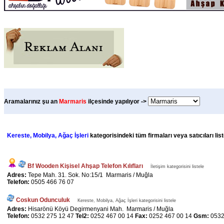
Aramalarınız şu an
Marmaris
ilçesinde yapılıyor ->
Kereste, Mobilya, Ağaç İşleri
kategorisindeki tüm firmaları veya satıcıları li
Bf Wooden Kişisel Ahşap Telefon Kılıfları
İletişim kategorisini listele
Adres:
Tepe Mah. 31. Sok. No:15/1 Marmaris / Muğla
Telefon:
0505 466 76 07
Coskun Odunculuk
Kereste, Mobilya, Ağaç İşleri kategorisini listele
Adres:
Hisarönü Köyü Degirmenyani Mah. Marmaris / Muğla
Telefon:
0532 275 12 47
Tel2:
0252 467 00 14
Fax:
0252 467 00 14
Gsm:
0532