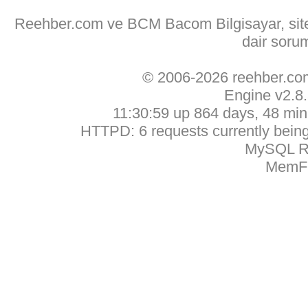
Reehber.com ve BCM Bacom Bilgisayar, sitede
dair soru
© 2006-2026 reehber.c
Engine v2.8
11:30:59 up 864 days, 48 min,
HTTPD: 6 requests currently being 
MySQL Ru
MemFr