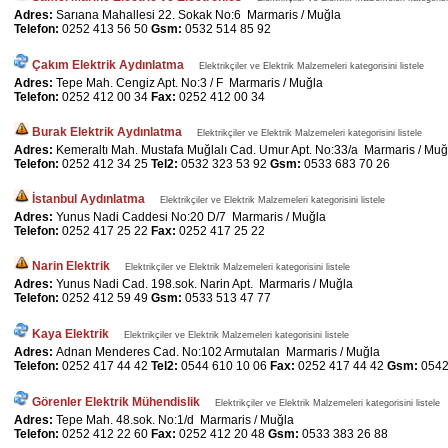
Adres:
Sarıana Mahallesi 22. Sokak No:6 Marmaris / Muğla
Telefon:
0252 413 56 50
Gsm:
0532 514 85 92
Çakım Elektrik Aydınlatma
Elektrikçiler ve Elektrik Malzemeleri kategorisini listele
Adres:
Tepe Mah. Cengiz Apt. No:3 / F Marmaris / Muğla
Telefon:
0252 412 00 34
Fax:
0252 412 00 34
Burak Elektrik Aydınlatma
Elektrikçiler ve Elektrik Malzemeleri kategorisini listele
Adres:
Kemeraltı Mah. Mustafa Muğlalı Cad. Umur Apt. No:33/a Marmaris / Muğ
Telefon:
0252 412 34 25
Tel2:
0532 323 53 92
Gsm:
0533 683 70 26
İstanbul Aydınlatma
Elektrikçiler ve Elektrik Malzemeleri kategorisini listele
Adres:
Yunus Nadi Caddesi No:20 D/7 Marmaris / Muğla
Telefon:
0252 417 25 22
Fax:
0252 417 25 22
Narin Elektrik
Elektrikçiler ve Elektrik Malzemeleri kategorisini listele
Adres:
Yunus Nadi Cad. 198.sok. Narin Apt. Marmaris / Muğla
Telefon:
0252 412 59 49
Gsm:
0533 513 47 77
Kaya Elektrik
Elektrikçiler ve Elektrik Malzemeleri kategorisini listele
Adres:
Adnan Menderes Cad. No:102 Armutalan Marmaris / Muğla
Telefon:
0252 417 44 42
Tel2:
0544 610 10 06
Fax:
0252 417 44 42
Gsm:
0542
Görenler Elektrik Mühendislik
Elektrikçiler ve Elektrik Malzemeleri kategorisini listele
Adres:
Tepe Mah. 48.sok. No:1/d Marmaris / Muğla
Telefon:
0252 412 22 60
Fax:
0252 412 20 48
Gsm:
0533 383 26 88