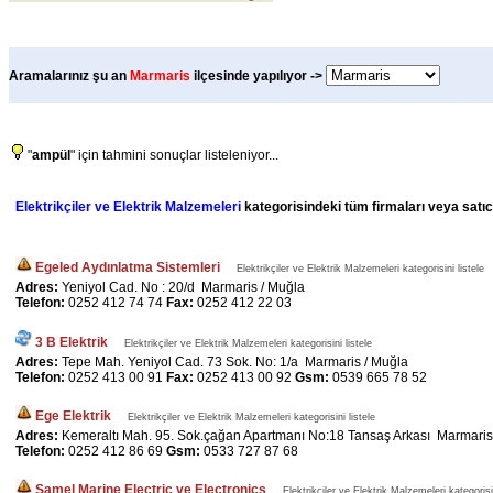
Aramalarınız şu an
Marmaris
ilçesinde yapılıyor ->
"
ampül
" için tahmini sonuçlar listeleniyor...
Elektrikçiler ve Elektrik Malzemeleri
kategorisindeki tüm firmaları veya satıcı
Egeled Aydınlatma Sistemleri
Elektrikçiler ve Elektrik Malzemeleri kategorisini listele
Adres:
Yeniyol Cad. No : 20/d Marmaris / Muğla
Telefon:
0252 412 74 74
Fax:
0252 412 22 03
3 B Elektrik
Elektrikçiler ve Elektrik Malzemeleri kategorisini listele
Adres:
Tepe Mah. Yeniyol Cad. 73 Sok. No: 1/a Marmaris / Muğla
Telefon:
0252 413 00 91
Fax:
0252 413 00 92
Gsm:
0539 665 78 52
Ege Elektrik
Elektrikçiler ve Elektrik Malzemeleri kategorisini listele
Adres:
Kemeraltı Mah. 95. Sok.çağan Apartmanı No:18 Tansaş Arkası Marmaris
Telefon:
0252 412 86 69
Gsm:
0533 727 87 68
Samel Marine Electric ve Electronics
Elektrikçiler ve Elektrik Malzemeleri kategorisin