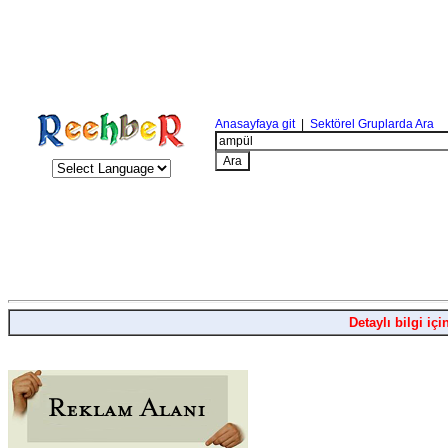
Anasayfaya git
|
Sektörel Gruplarda Ara
Detaylı bilgi içi