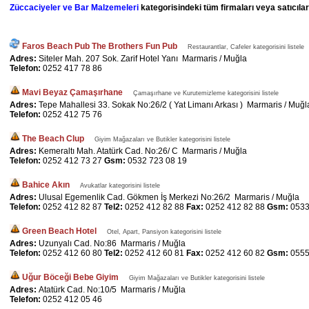
Züccaciyeler ve Bar Malzemeleri
kategorisindeki tüm firmaları veya satıcılar
Faros Beach Pub The Brothers Fun Pub
Restaurantlar, Cafeler kategorisini listele
Adres:
Siteler Mah. 207 Sok. Zarif Hotel Yanı Marmaris / Muğla
Telefon:
0252 417 78 86
Mavi Beyaz Çamaşırhane
Çamaşırhane ve Kurutemizleme kategorisini listele
Adres:
Tepe Mahallesi 33. Sokak No:26/2 ( Yat Limanı Arkası ) Marmaris / Muğl
Telefon:
0252 412 75 76
The Beach Clup
Giyim Mağazaları ve Butikler kategorisini listele
Adres:
Kemeraltı Mah. Atatürk Cad. No:26/ C Marmaris / Muğla
Telefon:
0252 412 73 27
Gsm:
0532 723 08 19
Bahice Akın
Avukatlar kategorisini listele
Adres:
Ulusal Egemenlik Cad. Gökmen İş Merkezi No:26/2 Marmaris / Muğla
Telefon:
0252 412 82 87
Tel2:
0252 412 82 88
Fax:
0252 412 82 88
Gsm:
0533
Green Beach Hotel
Otel, Apart, Pansiyon kategorisini listele
Adres:
Uzunyalı Cad. No:86 Marmaris / Muğla
Telefon:
0252 412 60 80
Tel2:
0252 412 60 81
Fax:
0252 412 60 82
Gsm:
0555
Uğur Böceği Bebe Giyim
Giyim Mağazaları ve Butikler kategorisini listele
Adres:
Atatürk Cad. No:10/5 Marmaris / Muğla
Telefon:
0252 412 05 46