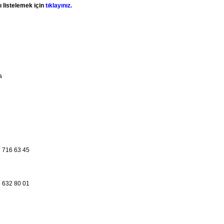
ı listelemek için
tıklayınız.
a
 716 63 45
 632 80 01