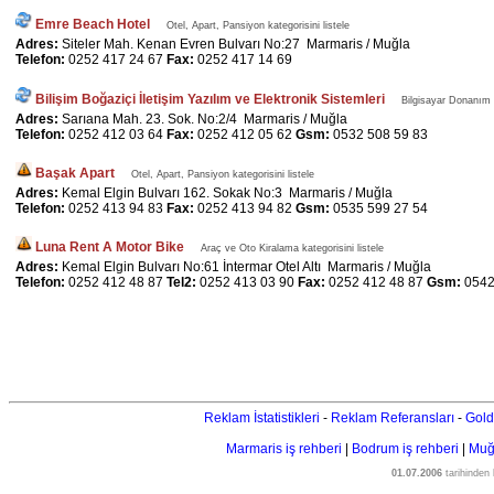
Emre Beach Hotel
Otel, Apart, Pansiyon kategorisini listele
Adres:
Siteler Mah. Kenan Evren Bulvarı No:27 Marmaris / Muğla
Telefon:
0252 417 24 67
Fax:
0252 417 14 69
Bilişim Boğaziçi İletişim Yazılım ve Elektronik Sistemleri
Bilgisayar Donanım v
Adres:
Sarıana Mah. 23. Sok. No:2/4 Marmaris / Muğla
Telefon:
0252 412 03 64
Fax:
0252 412 05 62
Gsm:
0532 508 59 83
Başak Apart
Otel, Apart, Pansiyon kategorisini listele
Adres:
Kemal Elgin Bulvarı 162. Sokak No:3 Marmaris / Muğla
Telefon:
0252 413 94 83
Fax:
0252 413 94 82
Gsm:
0535 599 27 54
Luna Rent A Motor Bike
Araç ve Oto Kiralama kategorisini listele
Adres:
Kemal Elgin Bulvarı No:61 İntermar Otel Altı Marmaris / Muğla
Telefon:
0252 412 48 87
Tel2:
0252 413 03 90
Fax:
0252 412 48 87
Gsm:
0542
Reklam İstatistikleri
-
Reklam Referansları
-
Gold
Marmaris iş rehberi
|
Bodrum iş rehberi
|
Muğl
01.07.2006
tarihinden