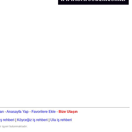
arı
-
Anasayfa Yap
-
Favorilere Ekle
-
Bize Ulaşın
iş rehberi
|
Köyceğiz iş rehberi
|
Ula iş rehberi
ı işyeri bulunmaktadır.