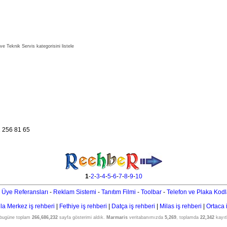
e Teknik Servis kategorisini listele
 256 81 65
1
-
2
-
3
-
4
-
5
-
6
-
7
-
8
-
9
-
10
 Üye Referansları
-
Reklam Sistemi
-
Tanıtım Filmi
-
Toolbar
-
Telefon ve Plaka Kodl
a Merkez iş rehberi
|
Fethiye iş rehberi
|
Datça iş rehberi
|
Milas iş rehberi
|
Ortaca 
 bugüne toplam
266,686,232
sayfa gösterimi aldık.
Marmaris
veritabanımızda
5,269
, toplamda
22,342
kayıtl