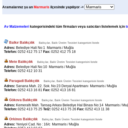
Aramalarınız şu an
Marmaris
ilçesinde yapılıyor ->
Av Malzemeleri
kategorisindeki tüm firmaları veya satıcıları listelemek için
t
Balkır Balıkçılık
Balıkçılar, Balık Üretim Tesisleri kategorisini listele
Adres:
Belediye Hali No:1 Marmaris / Muğla
Telefon:
0252 412 75 17
Fax:
0252 412 75 18
Mete Balıkçılık
Balıkçılar, Balık Üretim Tesisleri kategorisini listele
Adres:
Belediye Hali No:10 Marmaris / Muğla
Telefon:
0252 412 10 31
Paragadi Balıkçılık
Balıkçılar, Balık Üretim Tesisleri kategorisini listele
Adres:
Sarıana Mah. 22. Sok. No:23 Deryal Apartmanı Marmaris / Muğla
Telefon:
0252 413 16 81
Fax:
0252 413 16 81
Gökova Balıkçılık
Balıkçılar, Balık Üretim Tesisleri kategorisini listele
Adres:
Kemeraltı Mah. Tansaş Arkası Belediye Hal Binası No:14 Marmaris / Mu
Telefon:
0252 413 75 25
Tel2:
0252 413 75 26
Fax:
0252 413 11 38
Orkinos Balıkçılık
Balıkçılar, Balık Üretim Tesisleri kategorisini listele
Adres:
Yeniyol Cad. No : 16/c Marmaris / Muğla