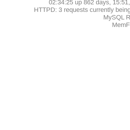
02:34:25 up 862 days, 15:51, 
HTTPD: 3 requests currently being 
MySQL Ru
MemFr