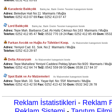
Telefon:
0252 412 03 63
Karadeniz Balıkçılık
Balıkçılar, Balık Üretim Tesisleri kategorisini listele
Adres:
Belediye Hali No:11 Marmaris / Muğla
Telefon:
0252 413 07 69
Fax:
0252 413 07 47
Lord Balıkçılık
Balıkçılar, Balık Üretim Tesisleri kategorisini listele
Adres:
Tepe Mah. Barbaros Cad. Alı Hafız Cıkmazı No:163 Marmaris / Muğla
Telefon:
0252 412 85 47
Tel2:
0532 770 19 24
Fax:
0252 412 85 49
Gsm:
0532
Furkan Avcılık ve Huğlu Av Tüfekleri Koop.
Av Malzemeleri kategorisini listele
Adres:
Yeniyol Cad. 61. Sok. No:2 Marmaris / Muğla
Telefon:
0252 413 29 97
Delta Akvaryum
Av Malzemeleri kategorisini listele
Adres:
Tepe Mahallesi Yeniyol Caddesi Pektaş İşhanı No:9/20 Marmaris / Muğl
Telefon:
0252 412 64 74
Tel2:
0542 559 09 55
Gsm:
0538 217 84 37
Spot Balık ve Av Malzemeleri
Av Malzemeleri kategorisini listele
Adres:
Tepe Mah. 33. Sok. Yaşar Apt. No: 55/f Marmaris / Muğla
Telefon:
0252 413 42 50
Fax:
0252 413 42 50
Gsm:
0532 342 26 78
Reklam İstatistikleri
-
Reklam R
Reklam Sistemi
-
Tanıtım Filmi