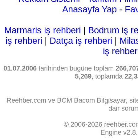
Anasayfa Yap
-
Fav
Marmaris iş rehberi
|
Bodrum iş re
iş rehberi
|
Datça iş rehberi
|
Mila
iş rehber
01.07.2006
tarihinden bugüne toplam
266,70
5,269
, toplamda
22,3
Reehber.com ve BCM Bacom Bilgisayar, sitede
dair soru
© 2006-2026 reehber.c
Engine v2.8