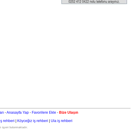
arı
-
Anasayfa Yap
-
Favorilere Ekle
-
Bize Ulaşın
iş rehberi
|
Köyceğiz iş rehberi
|
Ula iş rehberi
ı işyeri bulunmaktadır.