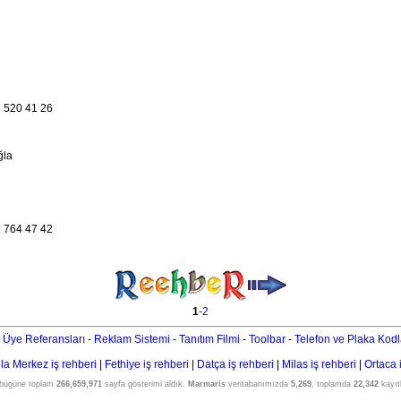
 520 41 26
ğla
 764 47 42
1
-
2
 Üye Referansları
-
Reklam Sistemi
-
Tanıtım Filmi
-
Toolbar
-
Telefon ve Plaka Kodl
a Merkez iş rehberi
|
Fethiye iş rehberi
|
Datça iş rehberi
|
Milas iş rehberi
|
Ortaca 
 bugüne toplam
266,659,971
sayfa gösterimi aldık.
Marmaris
veritabanımızda
5,269
, toplamda
22,342
kayıtl