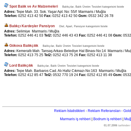
Spot Balık ve Av Malzemeleri
Balıkçılar, Balık Üretim Tesisleri kategorisini listele
Adres:
Tepe Mah. 33. Sok. Yaşar Apt. No: 55/f Marmaris / Muğla
Telefon:
0252 413 42 50
Fax:
0252 413 42 50
Gsm:
0532 342 26 78
Balıkçı Kardeşler Pansiyon
Otel, Apart, Pansiyon kategorisini listele
Adres:
Selimiye Marmaris / Muğla
Telefon:
0252 446 41 03
Tel2:
0252 446 43 43
Fax:
0252 446 41 08
Gsm:
0532
Gökova Balıkçılık
Balıkçılar, Balık Üretim Tesisleri kategorisini listele
Adres:
Kemeraltı Mah. Tansaş Arkası Belediye Hal Binası No:14 Marmaris / Mu
Telefon:
0252 413 75 25
Tel2:
0252 413 75 26
Fax:
0252 413 11 38
Lord Balıkçılık
Balıkçılar, Balık Üretim Tesisleri kategorisini listele
Adres:
Tepe Mah. Barbaros Cad. Alı Hafız Cıkmazı No:163 Marmaris / Muğla
Telefon:
0252 412 85 47
Tel2:
0532 770 19 24
Fax:
0252 412 85 49
Gsm:
0532
Reklam İstatistikleri
-
Reklam Referansları
-
Gold
Marmaris iş rehberi
|
Bodrum iş rehberi
|
Muğl
01.07.2006
tarihinden