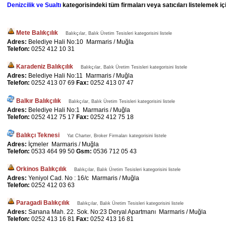
Denizcilik ve Sualtı
kategorisindeki tüm firmaları veya satıcıları listelemek iç
Mete Balıkçılık
Balıkçılar, Balık Üretim Tesisleri kategorisini listele
Adres:
Belediye Hali No:10 Marmaris / Muğla
Telefon:
0252 412 10 31
Karadeniz Balıkçılık
Balıkçılar, Balık Üretim Tesisleri kategorisini listele
Adres:
Belediye Hali No:11 Marmaris / Muğla
Telefon:
0252 413 07 69
Fax:
0252 413 07 47
Balkır Balıkçılık
Balıkçılar, Balık Üretim Tesisleri kategorisini listele
Adres:
Belediye Hali No:1 Marmaris / Muğla
Telefon:
0252 412 75 17
Fax:
0252 412 75 18
Balıkçı Teknesi
Yat Charter, Broker Firmaları kategorisini listele
Adres:
İçmeler Marmaris / Muğla
Telefon:
0533 464 99 50
Gsm:
0536 712 05 43
Orkinos Balıkçılık
Balıkçılar, Balık Üretim Tesisleri kategorisini listele
Adres:
Yeniyol Cad. No : 16/c Marmaris / Muğla
Telefon:
0252 412 03 63
Paragadi Balıkçılık
Balıkçılar, Balık Üretim Tesisleri kategorisini listele
Adres:
Sarıana Mah. 22. Sok. No:23 Deryal Apartmanı Marmaris / Muğla
Telefon:
0252 413 16 81
Fax:
0252 413 16 81