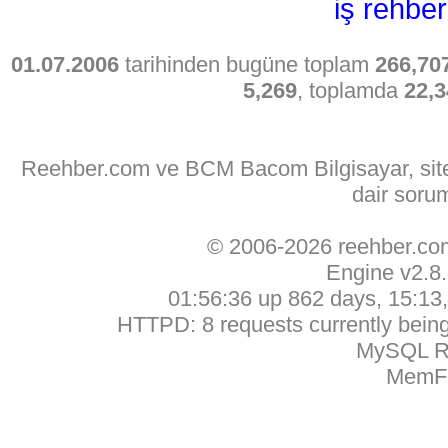
iş rehber
01.07.2006
tarihinden bugüne toplam
266,70
5,269
, toplamda
22,3
Reehber.com ve BCM Bacom Bilgisayar, sitede
dair soru
© 2006-2026 reehber.c
Engine v2.8
01:56:36 up 862 days, 15:13, 
HTTPD: 8 requests currently being 
MySQL Ru
MemFr