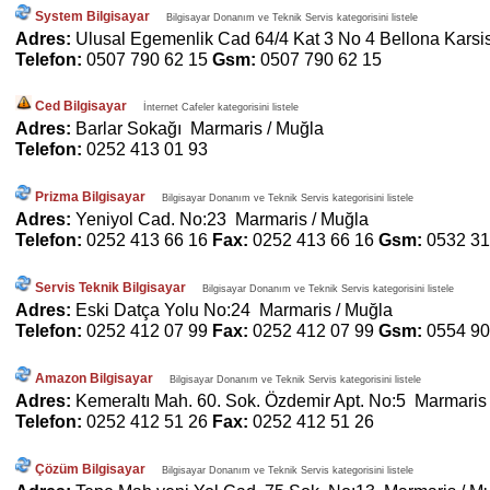
System Bilgisayar
Bilgisayar Donanım ve Teknik Servis kategorisini listele
Adres:
Ulusal Egemenlik Cad 64/4 Kat 3 No 4 Bellona Karsi
Telefon:
0507 790 62 15
Gsm:
0507 790 62 15
Ced Bilgisayar
İnternet Cafeler kategorisini listele
Adres:
Barlar Sokağı Marmaris / Muğla
Telefon:
0252 413 01 93
Prizma Bilgisayar
Bilgisayar Donanım ve Teknik Servis kategorisini listele
Adres:
Yeniyol Cad. No:23 Marmaris / Muğla
Telefon:
0252 413 66 16
Fax:
0252 413 66 16
Gsm:
0532 31
Servis Teknik Bilgisayar
Bilgisayar Donanım ve Teknik Servis kategorisini listele
Adres:
Eski Datça Yolu No:24 Marmaris / Muğla
Telefon:
0252 412 07 99
Fax:
0252 412 07 99
Gsm:
0554 90
Amazon Bilgisayar
Bilgisayar Donanım ve Teknik Servis kategorisini listele
Adres:
Kemeraltı Mah. 60. Sok. Özdemir Apt. No:5 Marmaris
Telefon:
0252 412 51 26
Fax:
0252 412 51 26
Çözüm Bilgisayar
Bilgisayar Donanım ve Teknik Servis kategorisini listele