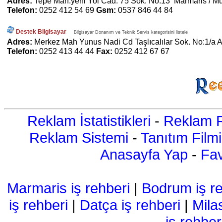
Adres:
Tepe Mah.yeni Yol Cad. 75 Sok. No:13 Marmaris / M
Telefon:
0252 412 54 69
Gsm:
0537 846 44 84
Destek Bilgisayar
Bilgisayar Donanım ve Teknik Servis kategorisini listele
Adres:
Merkez Mah Yunus Nadi Cd Taşlıcalılar Sok. No:1/a 
Telefon:
0252 413 44 44
Fax:
0252 412 67 67
Reklam İstatistikleri
-
Reklam R
Reklam Sistemi
-
Tanıtım Filmi
Anasayfa Yap
-
Fav
Marmaris iş rehberi
|
Bodrum iş re
iş rehberi
|
Datça iş rehberi
|
Mila
iş rehber