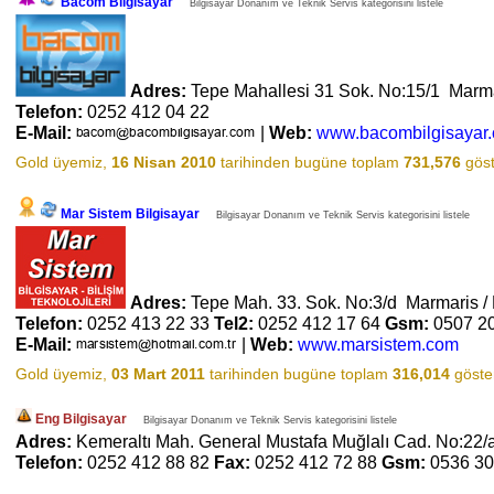
Bacom Bilgisayar
Bilgisayar Donanım ve Teknik Servis kategorisini listele
Adres:
Tepe Mahallesi 31 Sok. No:15/1 Marm
Telefon:
0252 412 04 22
E-Mail:
|
Web:
www.bacombilgisayar
Gold üyemiz,
16 Nisan 2010
tarihinden bugüne toplam
731,576
göst
Mar Sistem Bilgisayar
Bilgisayar Donanım ve Teknik Servis kategorisini listele
Adres:
Tepe Mah. 33. Sok. No:3/d Marmaris 
Telefon:
0252 413 22 33
Tel2:
0252 412 17 64
Gsm:
0507 2
E-Mail:
|
Web:
www.marsistem.com
Gold üyemiz,
03 Mart 2011
tarihinden bugüne toplam
316,014
göster
Eng Bilgisayar
Bilgisayar Donanım ve Teknik Servis kategorisini listele
Adres:
Kemeraltı Mah. General Mustafa Muğlalı Cad. No:22/
Telefon:
0252 412 88 82
Fax:
0252 412 72 88
Gsm:
0536 30