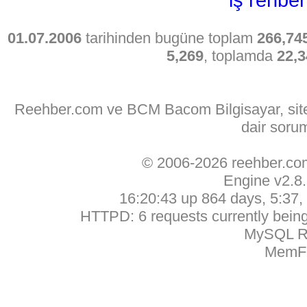
01.07.2006
tarihinden bugüne toplam
266,74
5,269
, toplamda
22,3
Reehber.com ve BCM Bacom Bilgisayar, sitede
dair soru
© 2006-2026 reehber.c
Engine v2.8
16:20:43 up 864 days, 5:37, 
HTTPD: 6 requests currently being 
MySQL Ru
MemFr