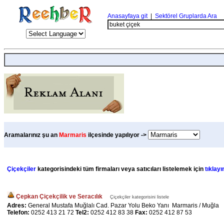
Anasayfaya git
|
Sektörel Gruplarda Ara
Aramalarınız şu an
Marmaris
ilçesinde yapılıyor ->
Çiçekçiler
kategorisindeki tüm firmaları veya satıcıları listelemek için
tıklayı
Çepkan Çiçekçilik ve Seracılık
Çiçekçiler kategorisini listele
Adres:
General Mustafa Muğlalı Cad. Pazar Yolu Beko Yanı Marmaris / Muğla
Telefon:
0252 413 21 72
Tel2:
0252 412 83 38
Fax:
0252 412 87 53