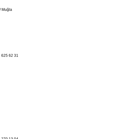
/ Muğla
 625 62 31