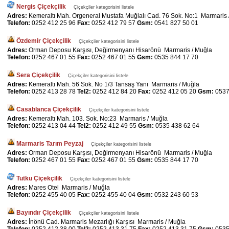
Nergis Çiçekçilik
Çiçekçiler kategorisini listele
Adres:
Kemeraltı Mah. Orgeneral Mustafa Muğlalı Cad. 76 Sok. No:1 Marmaris 
Telefon:
0252 412 25 96
Fax:
0252 412 79 57
Gsm:
0541 827 50 01
Özdemir Çiçekçilik
Çiçekçiler kategorisini listele
Adres:
Orman Deposu Karşısı, Değirmenyanı Hisarönü Marmaris / Muğla
Telefon:
0252 467 01 55
Fax:
0252 467 01 55
Gsm:
0535 844 17 70
Sera Çiçekçilik
Çiçekçiler kategorisini listele
Adres:
Kemeraltı Mah. 56 Sok. No 1/3 Tansaş Yanı Marmaris / Muğla
Telefon:
0252 413 28 78
Tel2:
0252 412 84 20
Fax:
0252 412 05 20
Gsm:
0537
Casablanca Çiçekçilik
Çiçekçiler kategorisini listele
Adres:
Kemeraltı Mah. 103. Sok. No:23 Marmaris / Muğla
Telefon:
0252 413 04 44
Tel2:
0252 412 49 55
Gsm:
0535 438 62 64
Marmaris Tarım Peyzaj
Çiçekçiler kategorisini listele
Adres:
Orman Deposu Karşısı, Değirmenyanı Hisarönü Marmaris / Muğla
Telefon:
0252 467 01 55
Fax:
0252 467 01 55
Gsm:
0535 844 17 70
Tutku Çiçekçilik
Çiçekçiler kategorisini listele
Adres:
Mares Otel Marmaris / Muğla
Telefon:
0252 455 40 05
Fax:
0252 455 40 04
Gsm:
0532 243 60 53
Bayındır Çiçekçilik
Çiçekçiler kategorisini listele
Adres:
İnönü Cad. Marmaris Mezarlığı Karşısı Marmaris / Muğla