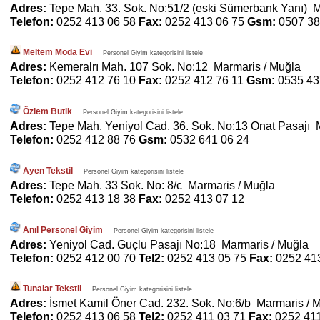
Adres:
Tepe Mah. 33. Sok. No:51/2 (eski Sümerbank Yanı) M
Telefon:
0252 413 06 58
Fax:
0252 413 06 75
Gsm:
0507 38
Meltem Moda Evi
Personel Giyim kategorisini listele
Adres:
Kemeralrı Mah. 107 Sok. No:12 Marmaris / Muğla
Telefon:
0252 412 76 10
Fax:
0252 412 76 11
Gsm:
0535 43
Özlem Butik
Personel Giyim kategorisini listele
Adres:
Tepe Mah. Yeniyol Cad. 36. Sok. No:13 Onat Pasajı 
Telefon:
0252 412 88 76
Gsm:
0532 641 06 24
Ayen Tekstil
Personel Giyim kategorisini listele
Adres:
Tepe Mah. 33 Sok. No: 8/c Marmaris / Muğla
Telefon:
0252 413 18 38
Fax:
0252 413 07 12
Anıl Personel Giyim
Personel Giyim kategorisini listele
Adres:
Yeniyol Cad. Guçlu Pasajı No:18 Marmaris / Muğla
Telefon:
0252 412 00 70
Tel2:
0252 413 05 75
Fax:
0252 41
Tunalar Tekstil
Personel Giyim kategorisini listele
Adres:
İsmet Kamil Öner Cad. 232. Sok. No:6/b Marmaris / 
Telefon:
0252 413 06 58
Tel2:
0252 411 03 71
Fax:
0252 41