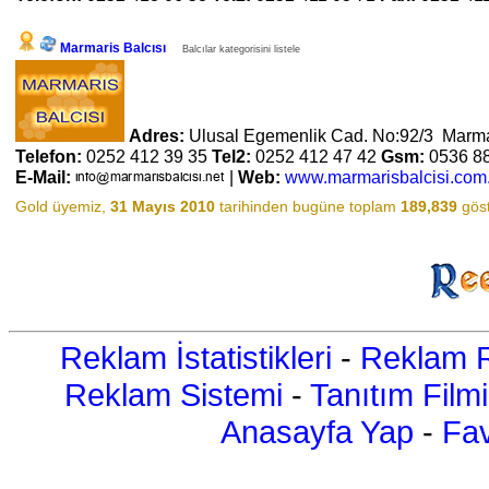
Marmaris Balcısı
Balcılar kategorisini listele
Adres:
Ulusal Egemenlik Cad. No:92/3 Marma
Telefon:
0252 412 39 35
Tel2:
0252 412 47 42
Gsm:
0536 8
E-Mail:
|
Web:
www.marmarisbalcisi.com.
Gold üyemiz,
31 Mayıs 2010
tarihinden bugüne toplam
189,839
göst
Reklam İstatistikleri
-
Reklam R
Reklam Sistemi
-
Tanıtım Filmi
Anasayfa Yap
-
Fav