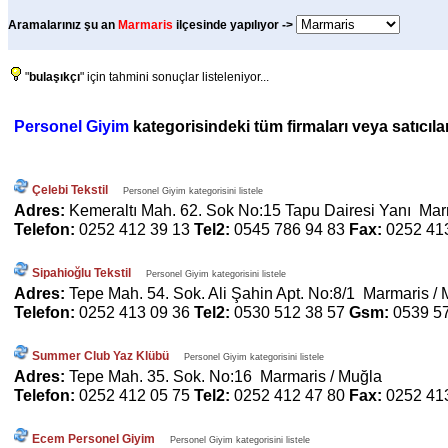
Aramalarınız şu an
Marmaris
ilçesinde yapılıyor ->
"
bulaşıkçı
" için tahmini sonuçlar listeleniyor...
Personel Giyim
kategorisindeki tüm firmaları veya satıcılar
Çelebi Tekstil
Personel Giyim kategorisini listele
Adres:
Kemeraltı Mah. 62. Sok No:15 Tapu Dairesi Yanı Mar
Telefon:
0252 412 39 13
Tel2:
0545 786 94 83
Fax:
0252 41
Sipahioğlu Tekstil
Personel Giyim kategorisini listele
Adres:
Tepe Mah. 54. Sok. Ali Şahin Apt. No:8/1 Marmaris /
Telefon:
0252 413 09 36
Tel2:
0530 512 38 57
Gsm:
0539 5
Summer Club Yaz Klübü
Personel Giyim kategorisini listele
Adres:
Tepe Mah. 35. Sok. No:16 Marmaris / Muğla
Telefon:
0252 412 05 75
Tel2:
0252 412 47 80
Fax:
0252 41
Ecem Personel Giyim
Personel Giyim kategorisini listele