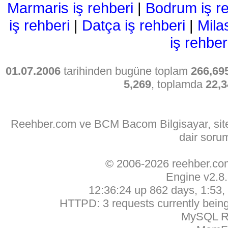
Marmaris iş rehberi
|
Bodrum iş re
iş rehberi
|
Datça iş rehberi
|
Mila
iş rehber
01.07.2006
tarihinden bugüne toplam
266,69
5,269
, toplamda
22,3
Reehber.com ve BCM Bacom Bilgisayar, sitede
dair soru
© 2006-2026 reehber.c
Engine v2.8
12:36:24 up 862 days, 1:53, 
HTTPD: 3 requests currently being 
MySQL Ru