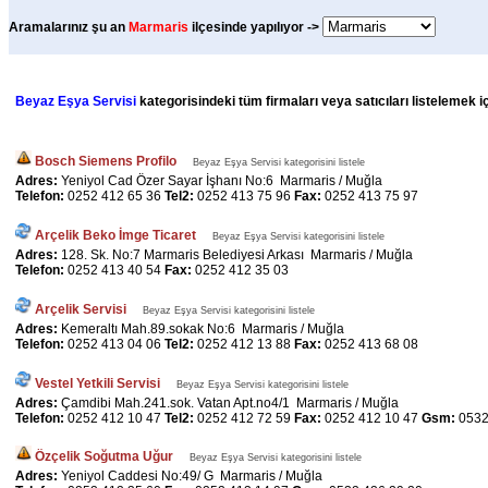
Aramalarınız şu an
Marmaris
ilçesinde yapılıyor ->
Beyaz Eşya Servisi
kategorisindeki tüm firmaları veya satıcıları listelemek i
Bosch Siemens Profilo
Beyaz Eşya Servisi kategorisini listele
Adres:
Yeniyol Cad Özer Sayar İşhanı No:6 Marmaris / Muğla
Telefon:
0252 412 65 36
Tel2:
0252 413 75 96
Fax:
0252 413 75 97
Arçelik Beko İmge Ticaret
Beyaz Eşya Servisi kategorisini listele
Adres:
128. Sk. No:7 Marmaris Belediyesi Arkası Marmaris / Muğla
Telefon:
0252 413 40 54
Fax:
0252 412 35 03
Arçelik Servisi
Beyaz Eşya Servisi kategorisini listele
Adres:
Kemeraltı Mah.89.sokak No:6 Marmaris / Muğla
Telefon:
0252 413 04 06
Tel2:
0252 412 13 88
Fax:
0252 413 68 08
Vestel Yetkili Servisi
Beyaz Eşya Servisi kategorisini listele
Adres:
Çamdibi Mah.241.sok. Vatan Apt.no4/1 Marmaris / Muğla
Telefon:
0252 412 10 47
Tel2:
0252 412 72 59
Fax:
0252 412 10 47
Gsm:
0532
Özçelik Soğutma Uğur
Beyaz Eşya Servisi kategorisini listele
Adres:
Yeniyol Caddesi No:49/ G Marmaris / Muğla