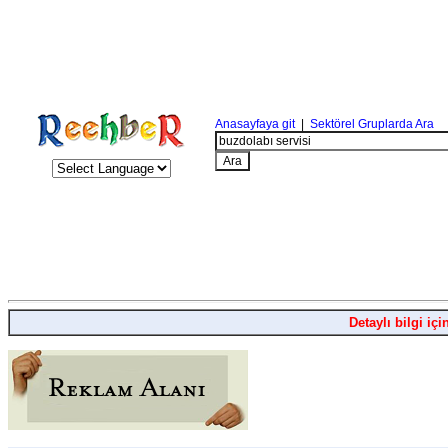
Anasayfaya git
|
Sektörel Gruplarda Ara
Detaylı bilgi içi