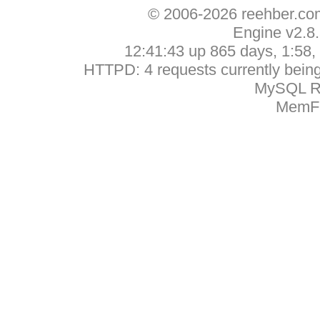
© 2006-2026 reehber.c
Engine v2.8
12:41:43 up 865 days, 1:58, 
HTTPD: 4 requests currently being 
MySQL Ru
MemFr