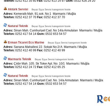
Telefon:
0252 412 35 60
Fax:
0252 413 14 97
Gsm:
0532 426 29 20
Aktürk Servisi
Beyaz Eşya Servisi kategorisini listele
Adres:
Kemeraltı Mah. 91.sok. No:1 Marmaris / Muğla
Telefon:
0252 412 37 70
Fax:
0252 412 37 70
Natural Teknik
Beyaz Eşya Servisi kategorisini listele
Adres:
Sinan Mah. Cumhuriyet Cad. No 14/a Armutalan Marmaris / Muğla
Telefon:
0252 417 54 14
Gsm:
0532 653 54 57
Erman Ticaret Ecs Marine
Beyaz Eşya Servisi kategorisini listele
Adres:
Sarıana Mahallesi 22. Sokak No:2/ A Marmaris / Muğla
Telefon:
0252 412 40 99
Fax:
0252 412 40 99
Marmaris Teknik
Beyaz Eşya Servisi kategorisini listele
Adres:
Çıldır Mah. 105. Sk Toker Apt. No: 10/1 Marmaris / Muğla
Telefon:
0252 412 24 72
Fax:
0252 412 65 25
Natural Teknik
Beyaz Eşya Servisi kategorisini listele
Adres:
Sinan Mah. Cumhuriyet Cad. No. 14/a Armutalan Marmaris / Muğla
Telefon:
0252 417 54 14
Gsm:
0532 653 54 57