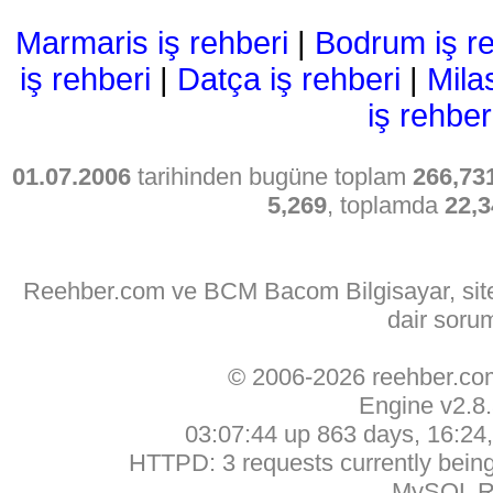
Marmaris iş rehberi
|
Bodrum iş re
iş rehberi
|
Datça iş rehberi
|
Mila
iş rehber
01.07.2006
tarihinden bugüne toplam
266,73
5,269
, toplamda
22,3
Reehber.com ve BCM Bacom Bilgisayar, sitede
dair soru
© 2006-2026 reehber.c
Engine v2.8
03:07:44 up 863 days, 16:24, 
HTTPD: 3 requests currently being 
MySQL Ru