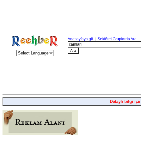
Anasayfaya git
|
Sektörel Gruplarda Ara
Detaylı bilgi içi