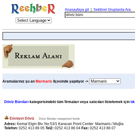
Anasayfaya git
|
Sektörel Gruplarda Ara
Aramalarınız şu an
Marmaris
ilçesinde yapılıyor ->
Döviz Büroları
kategorisindeki tüm firmaları veya satıcıları listelemek için
tık
Emniyet Döviz
Döviz Büroları kategorisini listele
Adres:
Kemal Elgin Blv. No:53/1 Karacan Point Center Marmaris / Muğla
Telefon:
0252 413 86 05
Tel2:
0252 413 86 04
Fax:
0252 413 86 07