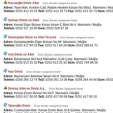
Karslıoğlu Döviz Altın
Döviz Büroları kategorisini listele
Adres:
Tepe Mah. Kordon Cad. Atatürk Heykeli Karşısı No:58/a1 Marmaris / Mu
Telefon:
0252 412 33 53
Tel2:
0252 412 33 73
Fax:
0252 412 33 73
Gsm:
0532
Şehnaz Döviz ve Altın
Döviz Büroları kategorisini listele
Adres:
Kemal Elgın Bulvarı Kocer Ishanı C Blok No:4 Marmaris / Muğla
Telefon:
0252 417 16 60
Gsm:
0532 526 97 26
Demirpolat Döviz ve Altın Ticareti
Döviz Büroları kategorisini listele
Adres:
Kemalseyfettin Elgin Bulvarı No:68 Marmaris / Muğla
Telefon:
0252 417 84 25
Fax:
0252 417 84 26
Gsm:
0533 389 61 71
Aslı Döviz ve Altın
Döviz Büroları kategorisini listele
Adres:
Barışmanço Bul.foça Mahallesi 111/b Çalış Marmaris / Muğla
Telefon:
0252 613 25 32
Fax:
0252 613 25 32
Gsm:
0532 744 68 36
Has Döviz
Döviz Büroları kategorisini listele
Adres:
Bayramyerı Beledıye İşhanı No:6 Marmaris / Muğla
Telefon:
0258 265 13 74
Tel2:
0258 261 13 08
Fax:
0258 264 44 90
Gsm:
0532
Demaş Altın ve Döviz A.ş.
Döviz Büroları kategorisini listele
Adres:
Kenan Evren Bulvarı No:42/7 Marmaris / Muğla
Telefon:
0252 417 00 05
Tel2:
0252 417 00 06
Fax:
0252 417 00 10
Tataroğlu Döviz
Döviz Büroları kategorisini listele
Adres:
Cumhuriyet Mah. Kenan Evren Bulv. 8/ B İçmeler Marmaris / Muğla