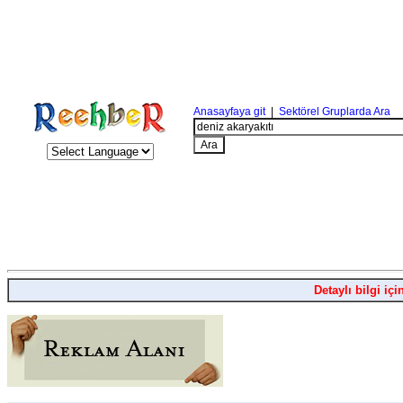
Anasayfaya git
|
Sektörel Gruplarda Ara
Detaylı bilgi içi