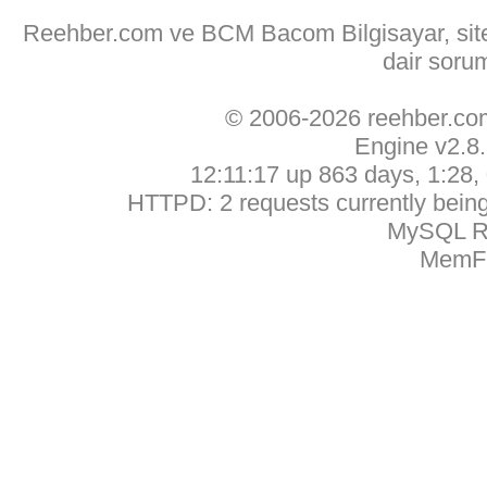
Reehber.com ve BCM Bacom Bilgisayar, sitede
dair soru
© 2006-2026 reehber.c
Engine v2.8
12:11:17 up 863 days, 1:28, 
HTTPD: 2 requests currently being 
MySQL Ru
MemFr