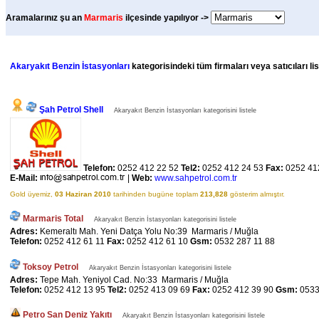
Aramalarınız şu an
Marmaris
ilçesinde yapılıyor ->
Akaryakıt Benzin İstasyonları
kategorisindeki tüm firmaları veya satıcıları li
Şah Petrol Shell
Akaryakıt Benzin İstasyonları kategorisini listele
Telefon:
0252 412 22 52
Tel2:
0252 412 24 53
Fax:
0252 41
E-Mail:
|
Web:
www.sahpetrol.com.tr
Gold üyemiz,
03 Haziran 2010
tarihinden bugüne toplam
213,828
gösterim almıştır.
Marmaris Total
Akaryakıt Benzin İstasyonları kategorisini listele
Adres:
Kemeraltı Mah. Yeni Datça Yolu No:39 Marmaris / Muğla
Telefon:
0252 412 61 11
Fax:
0252 412 61 10
Gsm:
0532 287 11 88
Toksoy Petrol
Akaryakıt Benzin İstasyonları kategorisini listele
Adres:
Tepe Mah. Yeniyol Cad. No:33 Marmaris / Muğla
Telefon:
0252 412 13 95
Tel2:
0252 413 09 69
Fax:
0252 412 39 90
Gsm:
0533
Petro San Deniz Yakıtı
Akaryakıt Benzin İstasyonları kategorisini listele