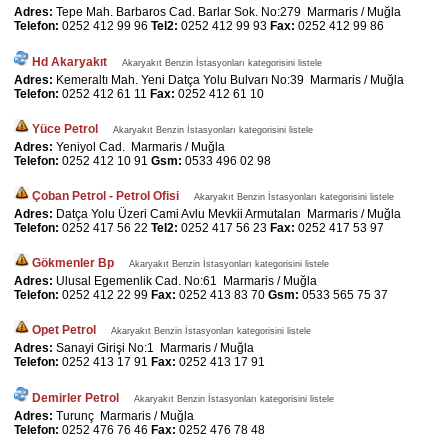
Adres:
Tepe Mah. Barbaros Cad. Barlar Sok. No:279 Marmaris / Muğla
Telefon:
0252 412 99 96
Tel2:
0252 412 99 93
Fax:
0252 412 99 86
Hd Akaryakıt
Akaryakıt Benzin İstasyonları kategorisini listele
Adres:
Kemeraltı Mah. Yeni Datça Yolu Bulvarı No:39 Marmaris / Muğla
Telefon:
0252 412 61 11
Fax:
0252 412 61 10
Yüce Petrol
Akaryakıt Benzin İstasyonları kategorisini listele
Adres:
Yeniyol Cad. Marmaris / Muğla
Telefon:
0252 412 10 91
Gsm:
0533 496 02 98
Çoban Petrol - Petrol Ofisi
Akaryakıt Benzin İstasyonları kategorisini listele
Adres:
Datça Yolu Üzeri Cami Avlu Mevkii Armutalan Marmaris / Muğla
Telefon:
0252 417 56 22
Tel2:
0252 417 56 23
Fax:
0252 417 53 97
Gökmenler Bp
Akaryakıt Benzin İstasyonları kategorisini listele
Adres:
Ulusal Egemenlik Cad. No:61 Marmaris / Muğla
Telefon:
0252 412 22 99
Fax:
0252 413 83 70
Gsm:
0533 565 75 37
Opet Petrol
Akaryakıt Benzin İstasyonları kategorisini listele
Adres:
Sanayi Girişi No:1 Marmaris / Muğla
Telefon:
0252 413 17 91
Fax:
0252 413 17 91
Demirler Petrol
Akaryakıt Benzin İstasyonları kategorisini listele
Adres:
Turunç Marmaris / Muğla
Telefon:
0252 476 76 46
Fax:
0252 476 78 48