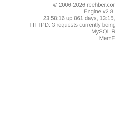
© 2006-2026 reehber.c
Engine v2.8
23:58:16 up 861 days, 13:15, 
HTTPD: 3 requests currently being 
MySQL Ru
MemFr