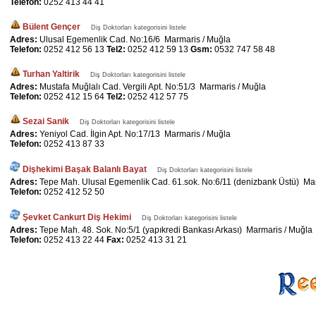
Telefon:
0252 413 44 41
Bülent Gençer
Diş Doktorları kategorisini listele
Adres:
Ulusal Egemenlik Cad. No:16/6 Marmaris / Muğla
Telefon:
0252 412 56 13
Tel2:
0252 412 59 13
Gsm:
0532 747 58 48
Turhan Yaltirik
Diş Doktorları kategorisini listele
Adres:
Mustafa Muğlalı Cad. Vergili Apt. No:51/3 Marmaris / Muğla
Telefon:
0252 412 15 64
Tel2:
0252 412 57 75
Sezai Sanik
Diş Doktorları kategorisini listele
Adres:
Yeniyol Cad. İlgin Apt. No:17/13 Marmaris / Muğla
Telefon:
0252 413 87 33
Dişhekimi Başak Balanlı Bayat
Diş Doktorları kategorisini listele
Adres:
Tepe Mah. Ulusal Egemenlik Cad. 61.sok. No:6/11 (denizbank Üstü) Ma
Telefon:
0252 412 52 50
Şevket Cankurt Diş Hekimi
Diş Doktorları kategorisini listele
Adres:
Tepe Mah. 48. Sok. No:5/1 (yapıkredi Bankası Arkası) Marmaris / Muğla
Telefon:
0252 413 22 44
Fax:
0252 413 31 21