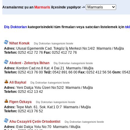
Aramalarınız şu an
Marmaris
ilçesinde yapılıyor ->
Diş Doktorları
kategorisindeki tüm firmaları veya satıcıları listelemek için
tık
Nihat Konuk
Diş Doktorları kategorisini listele
Adres:
Ulusal Egemenlik Cad. Tokgöz İş Merkezi No:14/2 Marmaris / Muğla
Telefon:
0252 412 72 76
Fax:
0252 412 72 76
Akdent - Zekeriya İlkhan
Diş Doktorları kategorisini listele
Adres:
Kordon Cad.no.8 Kat. 4 Dai.21 Marmaris / Muğla
Telefon:
0252 413 76 00
Tel2:
0542 891 66 00
Fax:
0252 412 56 56
Gsm:
0542
Ali Baykal
Diş Doktorları kategorisini listele
Adres:
Yeni Datça Yolu Üzeri No:52/2 Marmaris / Muğla
Telefon:
0252 412 13 42
Figen Özkaya
Diş Doktorları kategorisini listele
Adres:
Tepe Mah. 61. Sok. Kat:1 D:7 Marmaris / Muğla
Telefon:
0252 413 76 52
Ahu Cezayirli Çetin Ortodontist
Diş Doktorları kategorisini listele
Adres:
Eski Datça Yolu No:70 Marmaris / Muğla