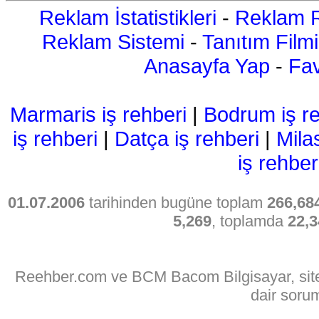
Reklam İstatistikleri
-
Reklam R
Reklam Sistemi
-
Tanıtım Filmi
Anasayfa Yap
-
Fav
Marmaris iş rehberi
|
Bodrum iş re
iş rehberi
|
Datça iş rehberi
|
Mila
iş rehber
01.07.2006
tarihinden bugüne toplam
266,68
5,269
, toplamda
22,3
Reehber.com ve BCM Bacom Bilgisayar, sitede
dair soru