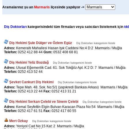
Aramalarınız şu an
Marmaris
ilçesinde yapılıyor ->
Diş Doktorları
kategorisindeki tüm firmaları veya satıcıları listelemek için
tık
Diş Hekimi Şule Dülger ve Özlem Egüz
Diş Doktorları kategorisini listele
Adres:
Kemeraltı Mahallesi Hasan Işık Caddesi No:4 D:2 Marmaris / Muğla
Telefon:
0252 412 88 44
Gsm:
0532 408 68 81
Diş Hekimi Yeliz Bozdağ
Diş Doktorları kategorisini listele
Adres:
Ulusal Eğemenlik Cad. 61. Sok Tokğöz Apt. K:2 D: 7 Marmaris / Muğla
Telefon:
0252 413 52 44
Şevket Cankurt Diş Hekimi
Diş Doktorları kategorisini listele
Adres:
Tepe Mah. 48. Sok. No:5/1 (yapıkredi Bankası Arkası) Marmaris / Muğla
Telefon:
0252 413 22 44
Fax:
0252 413 31 21
Diş Hekimi Serkan Çelebi ve Sinem Çelebi
Diş Doktorları kategorisini listele
Adres:
Kemal Seyfettin Elgin Bulvarı Karacan Plaza No:54 Marmaris / Muğla
Telefon:
0252 417 61 51
Fax:
0252 417 60 55
Mert Ozkay
Diş Doktorları kategorisini listele
Adres:
Yeniyol Cad No:15 Kat: 2 Marmaris / Muğla