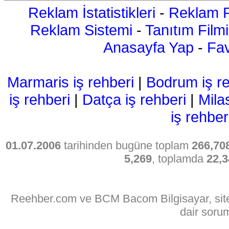
Reklam İstatistikleri
-
Reklam R
Reklam Sistemi
-
Tanıtım Filmi
Anasayfa Yap
-
Fav
Marmaris iş rehberi
|
Bodrum iş re
iş rehberi
|
Datça iş rehberi
|
Mila
iş rehber
01.07.2006
tarihinden bugüne toplam
266,70
5,269
, toplamda
22,3
Reehber.com ve BCM Bacom Bilgisayar, sitede
dair soru