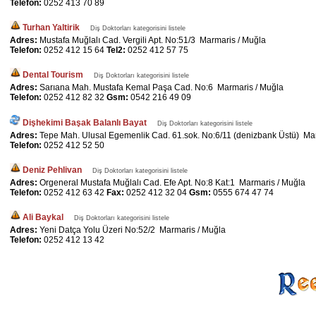
Telefon:
0252 413 70 89
Turhan Yaltirik
Diş Doktorları kategorisini listele
Adres:
Mustafa Muğlalı Cad. Vergili Apt. No:51/3 Marmaris / Muğla
Telefon:
0252 412 15 64
Tel2:
0252 412 57 75
Dental Tourism
Diş Doktorları kategorisini listele
Adres:
Sarıana Mah. Mustafa Kemal Paşa Cad. No:6 Marmaris / Muğla
Telefon:
0252 412 82 32
Gsm:
0542 216 49 09
Dişhekimi Başak Balanlı Bayat
Diş Doktorları kategorisini listele
Adres:
Tepe Mah. Ulusal Egemenlik Cad. 61.sok. No:6/11 (denizbank Üstü) Ma
Telefon:
0252 412 52 50
Deniz Pehlivan
Diş Doktorları kategorisini listele
Adres:
Orgeneral Mustafa Muğlalı Cad. Efe Apt. No:8 Kat:1 Marmaris / Muğla
Telefon:
0252 412 63 42
Fax:
0252 412 32 04
Gsm:
0555 674 47 74
Ali Baykal
Diş Doktorları kategorisini listele
Adres:
Yeni Datça Yolu Üzeri No:52/2 Marmaris / Muğla
Telefon:
0252 412 13 42