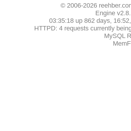
© 2006-2026 reehber.c
Engine v2.8
03:35:18 up 862 days, 16:52, 
HTTPD: 4 requests currently being 
MySQL Ru
MemFr