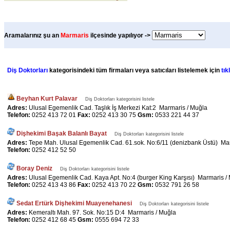
Aramalarınız şu an
Marmaris
ilçesinde yapılıyor ->
Diş Doktorları
kategorisindeki tüm firmaları veya satıcıları listelemek için
tık
Beyhan Kurt Palavar
Diş Doktorları kategorisini listele
Adres:
Ulusal Egemenlik Cad. Taşlık İş Merkezi Kat:2 Marmaris / Muğla
Telefon:
0252 413 72 01
Fax:
0252 413 30 75
Gsm:
0533 221 44 37
Dişhekimi Başak Balanlı Bayat
Diş Doktorları kategorisini listele
Adres:
Tepe Mah. Ulusal Egemenlik Cad. 61.sok. No:6/11 (denizbank Üstü) Ma
Telefon:
0252 412 52 50
Boray Deniz
Diş Doktorları kategorisini listele
Adres:
Ulusal Egemenlik Cad. Kaya Apt. No:4 (burger King Karşısı) Marmaris /
Telefon:
0252 413 43 86
Fax:
0252 413 70 22
Gsm:
0532 791 26 58
Sedat Ertürk Dişhekimi Muayenehanesi
Diş Doktorları kategorisini listele
Adres:
Kemeraltı Mah. 97. Sok. No:15 D:4 Marmaris / Muğla
Telefon:
0252 412 68 45
Gsm:
0555 694 72 33