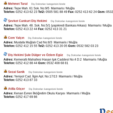
Mehmet Tural
Diş Doktorları kategorisini listele
Adres:
Tepe Mah. 61 Sok. No:9/5 Marmaris / Muğla
Telefon:
0252 413 62 23
Tel2:
0505 581 88 49
Fax:
0252 413 62 24
Gsm:
0532
Şevket Cankurt Diş Hekimi
Diş Doktorları kategorisini listele
Adres:
Tepe Mah. 48. Sok. No:5/1 (yapıkredi Bankası Arkası) Marmaris / Muğla
Telefon:
0252 413 22 44
Fax:
0252 413 31 21
Cem Yalçın
Diş Doktorları kategorisini listele
Adres:
Mustafa Muğlalı Cad No:8/3 Marmaris / Muğla
Telefon:
0252 412 15 55
Tel2:
0252 413 20 05
Gsm:
0532 582 03 23
Diş Hekimi Şule Dülger ve Özlem Egüz
Diş Doktorları kategorisini listele
Adres:
Kemeraltı Mahallesi Hasan Işık Caddesi No:4 D:2 Marmaris / Muğla
Telefon:
0252 412 88 44
Gsm:
0532 408 68 81
Sezai Sanik
Diş Doktorları kategorisini listele
Adres:
Yeniyol Cad. İlgin Apt. No:17/13 Marmaris / Muğla
Telefon:
0252 413 87 33
Atilla Göçer
Diş Doktorları kategorisini listele
Adres:
Kenan Evren İlköğretim Okulu Karşısı Marmaris / Muğla
Telefon:
0252 417 69 86