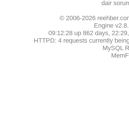
dair soru
© 2006-2026 reehber.c
Engine v2.8
09:12:28 up 862 days, 22:29, 
HTTPD: 4 requests currently being 
MySQL Ru
MemFr