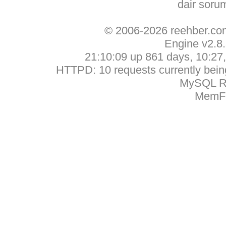
dair soru
© 2006-2026 reehber.c
Engine v2.8
21:10:09 up 861 days, 10:27, 
HTTPD: 10 requests currently being
MySQL Ru
MemFr