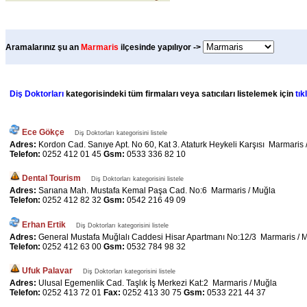
Aramalarınız şu an
Marmaris
ilçesinde yapılıyor ->
Diş Doktorları
kategorisindeki tüm firmaları veya satıcıları listelemek için
tık
Ece Gökçe
Diş Doktorları kategorisini listele
Adres:
Kordon Cad. Sanıye Apt. No 60, Kat 3. Ataturk Heykeli Karşısı Marmaris 
Telefon:
0252 412 01 45
Gsm:
0533 336 82 10
Dental Tourism
Diş Doktorları kategorisini listele
Adres:
Sarıana Mah. Mustafa Kemal Paşa Cad. No:6 Marmaris / Muğla
Telefon:
0252 412 82 32
Gsm:
0542 216 49 09
Erhan Ertik
Diş Doktorları kategorisini listele
Adres:
General Mustafa Muğlalı Caddesi Hisar Apartmanı No:12/3 Marmaris / 
Telefon:
0252 412 63 00
Gsm:
0532 784 98 32
Ufuk Palavar
Diş Doktorları kategorisini listele
Adres:
Ulusal Egemenlik Cad. Taşlık İş Merkezi Kat:2 Marmaris / Muğla
Telefon:
0252 413 72 01
Fax:
0252 413 30 75
Gsm:
0533 221 44 37