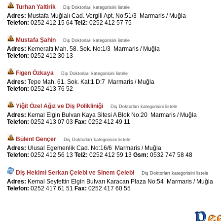
Turhan Yaltirik
Diş Doktorları kategorisini listele
Adres:
Mustafa Muğlalı Cad. Vergili Apt. No:51/3 Marmaris / Muğla
Telefon:
0252 412 15 64
Tel2:
0252 412 57 75
Mustafa Şahin
Diş Doktorları kategorisini listele
Adres:
Kemeraltı Mah. 58. Sok. No:1/3 Marmaris / Muğla
Telefon:
0252 412 30 13
Figen Özkaya
Diş Doktorları kategorisini listele
Adres:
Tepe Mah. 61. Sok. Kat:1 D:7 Marmaris / Muğla
Telefon:
0252 413 76 52
Yiğit Özel Ağız ve Diş Polikliniği
Diş Doktorları kategorisini listele
Adres:
Kemal Elgin Bulvarı Kaya Sitesi A Blok No:20 Marmaris / Muğla
Telefon:
0252 413 07 03
Fax:
0252 412 49 11
Bülent Gençer
Diş Doktorları kategorisini listele
Adres:
Ulusal Egemenlik Cad. No:16/6 Marmaris / Muğla
Telefon:
0252 412 56 13
Tel2:
0252 412 59 13
Gsm:
0532 747 58 48
Diş Hekimi Serkan Çelebi ve Sinem Çelebi
Diş Doktorları kategorisini listele
Adres:
Kemal Seyfettin Elgin Bulvarı Karacan Plaza No:54 Marmaris / Muğla
Telefon:
0252 417 61 51
Fax:
0252 417 60 55