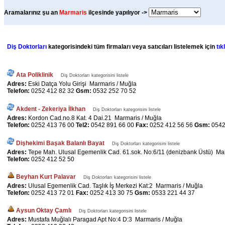
Aramalarınız şu an
Marmaris
ilçesinde yapılıyor ->
Diş Doktorları
kategorisindeki tüm firmaları veya satıcıları listelemek için
tık
Ata Poliklinik
Diş Doktorları kategorisini listele
Adres:
Eski Datça Yolu Girişi Marmaris / Muğla
Telefon:
0252 412 82 32
Gsm:
0532 252 70 52
Akdent - Zekeriya İlkhan
Diş Doktorları kategorisini listele
Adres:
Kordon Cad.no.8 Kat. 4 Dai.21 Marmaris / Muğla
Telefon:
0252 413 76 00
Tel2:
0542 891 66 00
Fax:
0252 412 56 56
Gsm:
0542
Dişhekimi Başak Balanlı Bayat
Diş Doktorları kategorisini listele
Adres:
Tepe Mah. Ulusal Egemenlik Cad. 61.sok. No:6/11 (denizbank Üstü) Ma
Telefon:
0252 412 52 50
Beyhan Kurt Palavar
Diş Doktorları kategorisini listele
Adres:
Ulusal Egemenlik Cad. Taşlık İş Merkezi Kat:2 Marmaris / Muğla
Telefon:
0252 413 72 01
Fax:
0252 413 30 75
Gsm:
0533 221 44 37
Aysun Oktay Çamlı
Diş Doktorları kategorisini listele
Adres:
Mustafa Muğlalı Paragad Apt No:4 D:3 Marmaris / Muğla