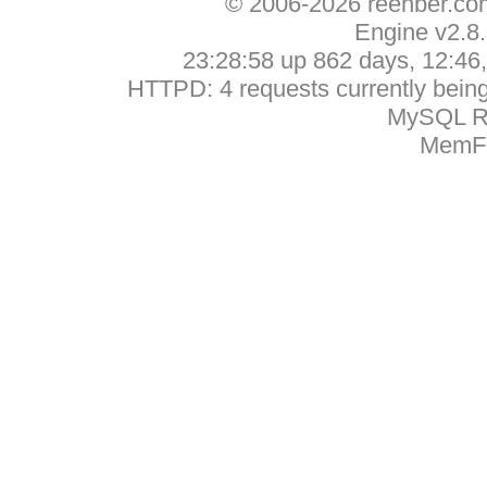
© 2006-2026 reehber.c
Engine v2.8
23:28:58 up 862 days, 12:46, 
HTTPD: 4 requests currently being 
MySQL Ru
MemFr