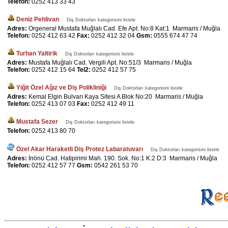
Telefon:
0252 413 33 43
Deniz Pehlivan
Diş Doktorları kategorisini listele
Adres:
Orgeneral Mustafa Muğlalı Cad. Efe Apt. No:8 Kat:1 Marmaris / Muğla
Telefon:
0252 412 63 42
Fax:
0252 412 32 04
Gsm:
0555 674 47 74
Turhan Yaltirik
Diş Doktorları kategorisini listele
Adres:
Mustafa Muğlalı Cad. Vergili Apt. No:51/3 Marmaris / Muğla
Telefon:
0252 412 15 64
Tel2:
0252 412 57 75
Yiğit Özel Ağız ve Diş Polikliniği
Diş Doktorları kategorisini listele
Adres:
Kemal Elgin Bulvarı Kaya Sitesi A Blok No:20 Marmaris / Muğla
Telefon:
0252 413 07 03
Fax:
0252 412 49 11
Mustafa Sezer
Diş Doktorları kategorisini listele
Telefon:
0252 413 80 70
Özel Akar Haraketli Diş Protez Labaratuvarı
Diş Doktorları kategorisini listele
Adres:
İnönü Cad. Hatipirimi Mah. 190. Sok. No:1 K:2 D:3 Marmaris / Muğla
Telefon:
0252 412 57 77
Gsm:
0542 261 53 70