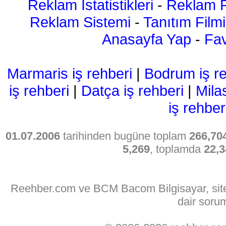
Reklam İstatistikleri
-
Reklam R
Reklam Sistemi
-
Tanıtım Filmi
Anasayfa Yap
-
Fav
Marmaris iş rehberi
|
Bodrum iş re
iş rehberi
|
Datça iş rehberi
|
Mila
iş rehber
01.07.2006
tarihinden bugüne toplam
266,70
5,269
, toplamda
22,3
Reehber.com ve BCM Bacom Bilgisayar, sitede
dair soru