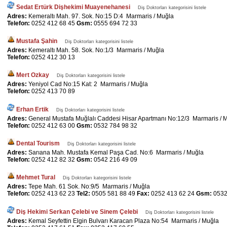
Sedat Ertürk Dişhekimi Muayenehanesi
Diş Doktorları kategorisini listele
Adres:
Kemeraltı Mah. 97. Sok. No:15 D:4 Marmaris / Muğla
Telefon:
0252 412 68 45
Gsm:
0555 694 72 33
Mustafa Şahin
Diş Doktorları kategorisini listele
Adres:
Kemeraltı Mah. 58. Sok. No:1/3 Marmaris / Muğla
Telefon:
0252 412 30 13
Mert Ozkay
Diş Doktorları kategorisini listele
Adres:
Yeniyol Cad No:15 Kat: 2 Marmaris / Muğla
Telefon:
0252 413 70 89
Erhan Ertik
Diş Doktorları kategorisini listele
Adres:
General Mustafa Muğlalı Caddesi Hisar Apartmanı No:12/3 Marmaris / 
Telefon:
0252 412 63 00
Gsm:
0532 784 98 32
Dental Tourism
Diş Doktorları kategorisini listele
Adres:
Sarıana Mah. Mustafa Kemal Paşa Cad. No:6 Marmaris / Muğla
Telefon:
0252 412 82 32
Gsm:
0542 216 49 09
Mehmet Tural
Diş Doktorları kategorisini listele
Adres:
Tepe Mah. 61 Sok. No:9/5 Marmaris / Muğla
Telefon:
0252 413 62 23
Tel2:
0505 581 88 49
Fax:
0252 413 62 24
Gsm:
0532
Diş Hekimi Serkan Çelebi ve Sinem Çelebi
Diş Doktorları kategorisini listele
Adres:
Kemal Seyfettin Elgin Bulvarı Karacan Plaza No:54 Marmaris / Muğla