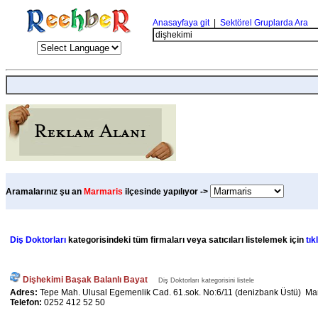
Anasayfaya git
|
Sektörel Gruplarda Ara
Aramalarınız şu an
Marmaris
ilçesinde yapılıyor ->
Diş Doktorları
kategorisindeki tüm firmaları veya satıcıları listelemek için
tık
Dişhekimi Başak Balanlı Bayat
Diş Doktorları kategorisini listele
Adres:
Tepe Mah. Ulusal Egemenlik Cad. 61.sok. No:6/11 (denizbank Üstü) Ma
Telefon:
0252 412 52 50