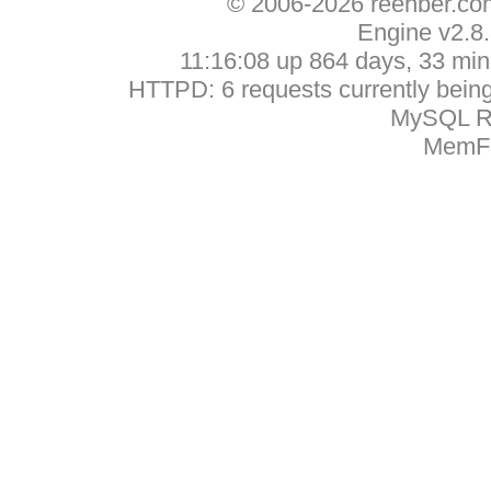
© 2006-2026 reehber.c
Engine v2.8
11:16:08 up 864 days, 33 min,
HTTPD: 6 requests currently being 
MySQL Ru
MemFr