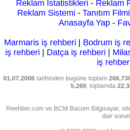
Reklam İstatistikleri
-
Reklam R
Reklam Sistemi
-
Tanıtım Filmi
Anasayfa Yap
-
Fav
Marmaris iş rehberi
|
Bodrum iş re
iş rehberi
|
Datça iş rehberi
|
Mila
iş rehber
01.07.2006
tarihinden bugüne toplam
266,73
5,269
, toplamda
22,3
Reehber.com ve BCM Bacom Bilgisayar, sitede
dair soru