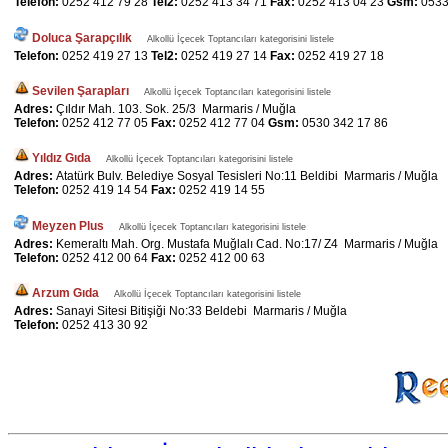
Telefon:
0252 412 79 28
Tel2:
0252 413 34 71
Fax:
0252 413 04 23
Gsm:
0533
Doluca Şarapçılık
Alkollü İçecek Toptancıları kategorisini listele
Telefon:
0252 419 27 13
Tel2:
0252 419 27 14
Fax:
0252 419 27 18
Sevilen Şarapları
Alkollü İçecek Toptancıları kategorisini listele
Adres:
Çıldır Mah. 103. Sok. 25/3 Marmaris / Muğla
Telefon:
0252 412 77 05
Fax:
0252 412 77 04
Gsm:
0530 342 17 86
Yıldız Gıda
Alkollü İçecek Toptancıları kategorisini listele
Adres:
Atatürk Bulv. Belediye Sosyal Tesisleri No:11 Beldibi Marmaris / Muğla
Telefon:
0252 419 14 54
Fax:
0252 419 14 55
Meyzen Plus
Alkollü İçecek Toptancıları kategorisini listele
Adres:
Kemeraltı Mah. Org. Mustafa Muğlalı Cad. No:17/ Z4 Marmaris / Muğla
Telefon:
0252 412 00 64
Fax:
0252 412 00 63
Arzum Gıda
Alkollü İçecek Toptancıları kategorisini listele
Adres:
Sanayi Sitesi Bitişiği No:33 Beldebi Marmaris / Muğla
Telefon:
0252 413 30 92