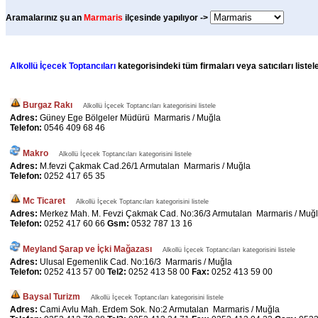
Aramalarınız şu an
Marmaris
ilçesinde yapılıyor ->
Alkollü İçecek Toptancıları
kategorisindeki tüm firmaları veya satıcıları liste
Burgaz Rakı
Alkollü İçecek Toptancıları kategorisini listele
Adres:
Güney Ege Bölgeler Müdürü Marmaris / Muğla
Telefon:
0546 409 68 46
Makro
Alkollü İçecek Toptancıları kategorisini listele
Adres:
M.fevzi Çakmak Cad.26/1 Armutalan Marmaris / Muğla
Telefon:
0252 417 65 35
Mc Ticaret
Alkollü İçecek Toptancıları kategorisini listele
Adres:
Merkez Mah. M. Fevzi Çakmak Cad. No:36/3 Armutalan Marmaris / Muğ
Telefon:
0252 417 60 66
Gsm:
0532 787 13 16
Meyland Şarap ve İçki Mağazası
Alkollü İçecek Toptancıları kategorisini listele
Adres:
Ulusal Egemenlik Cad. No:16/3 Marmaris / Muğla
Telefon:
0252 413 57 00
Tel2:
0252 413 58 00
Fax:
0252 413 59 00
Baysal Turizm
Alkollü İçecek Toptancıları kategorisini listele
Adres:
Cami Avlu Mah. Erdem Sok. No:2 Armutalan Marmaris / Muğla