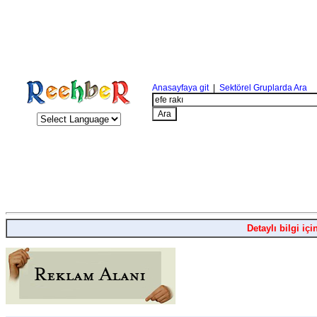
Anasayfaya git
|
Sektörel Gruplarda Ara
Detaylı bilgi içi