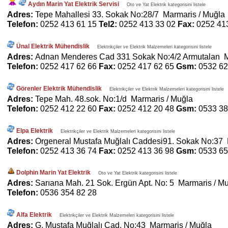
Aydın Marin Yat Elektrik Servisi
Oto ve Yat Elektrik kategorisini listele
Adres:
Tepe Mahallesi 33. Sokak No:28/7 Marmaris / Muğla
Telefon:
0252 413 61 15
Tel2:
0252 413 33 02
Fax:
0252 41
Ünal Elektrik Mühendislik
Elektrikçiler ve Elektrik Malzemeleri kategorisini listele
Adres:
Adnan Menderes Cad 331 Sokak No:4/2 Armutalan M
Telefon:
0252 417 62 66
Fax:
0252 417 62 65
Gsm:
0532 62
Görenler Elektrik Mühendislik
Elektrikçiler ve Elektrik Malzemeleri kategorisini listele
Adres:
Tepe Mah. 48.sok. No:1/d Marmaris / Muğla
Telefon:
0252 412 22 60
Fax:
0252 412 20 48
Gsm:
0533 38
Elpa Elektrik
Elektrikçiler ve Elektrik Malzemeleri kategorisini listele
Adres:
Orgeneral Mustafa Muğlalı Caddesi91. Sokak No:37 
Telefon:
0252 413 36 74
Fax:
0252 413 36 98
Gsm:
0533 65
Dolphin Marin Yat Elektrik
Oto ve Yat Elektrik kategorisini listele
Adres:
Sarıana Mah. 21 Sok. Ergün Apt. No: 5 Marmaris / M
Telefon:
0536 354 82 28
Alfa Elektrik
Elektrikçiler ve Elektrik Malzemeleri kategorisini listele
Adres:
G. Mustafa Muğlalı Cad. No:43 Marmaris / Muğla