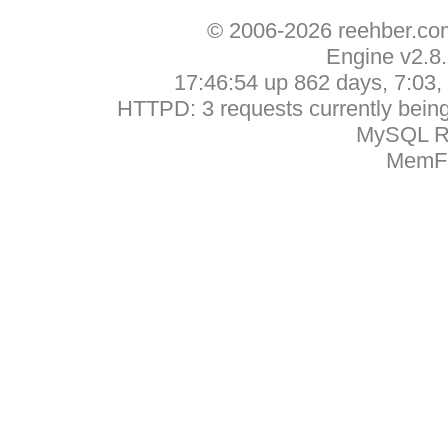
© 2006-2026 reehber.c
Engine v2.8
17:46:54 up 862 days, 7:03, 
HTTPD: 3 requests currently being 
MySQL Ru
MemFr