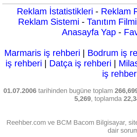
Reklam İstatistikleri
-
Reklam R
Reklam Sistemi
-
Tanıtım Filmi
Anasayfa Yap
-
Fav
Marmaris iş rehberi
|
Bodrum iş re
iş rehberi
|
Datça iş rehberi
|
Mila
iş rehber
01.07.2006
tarihinden bugüne toplam
266,69
5,269
, toplamda
22,3
Reehber.com ve BCM Bacom Bilgisayar, sitede
dair soru