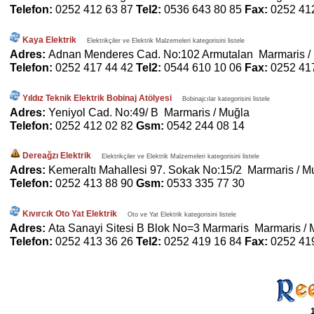
Telefon:
0252 412 63 87
Tel2:
0536 643 80 85
Fax:
0252 41
Kaya Elektrik
Elektrikçiler ve Elektrik Malzemeleri kategorisini listele
Adres:
Adnan Menderes Cad. No:102 Armutalan Marmaris /
Telefon:
0252 417 44 42
Tel2:
0544 610 10 06
Fax:
0252 41
Yıldız Teknik Elektrik Bobinaj Atölyesi
Bobinajcılar kategorisini listele
Adres:
Yeniyol Cad. No:49/ B Marmaris / Muğla
Telefon:
0252 412 02 82
Gsm:
0542 244 08 14
Dereağzı Elektrik
Elektrikçiler ve Elektrik Malzemeleri kategorisini listele
Adres:
Kemeraltı Mahallesi 97. Sokak No:15/2 Marmaris / M
Telefon:
0252 413 88 90
Gsm:
0533 335 77 30
Kıvırcık Oto Yat Elektrik
Oto ve Yat Elektrik kategorisini listele
Adres:
Ata Sanayi Sitesi B Blok No=3 Marmaris Marmaris / 
Telefon:
0252 413 36 26
Tel2:
0252 419 16 84
Fax:
0252 41