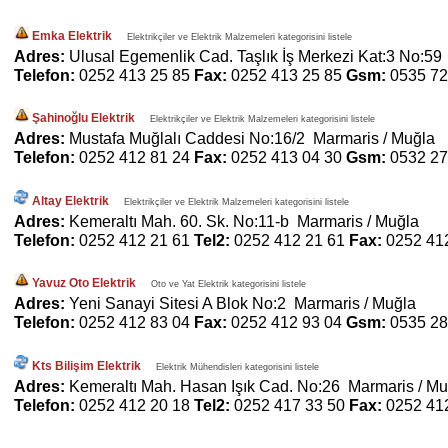
Emka Elektrik
Elektrikçiler ve Elektrik Malzemeleri kategorisini listele
Adres:
Ulusal Egemenlik Cad. Taşlık İş Merkezi Kat:3 No:59
Telefon:
0252 413 25 85
Fax:
0252 413 25 85
Gsm:
0535 72
Şahinoğlu Elektrik
Elektrikçiler ve Elektrik Malzemeleri kategorisini listele
Adres:
Mustafa Muğlalı Caddesi No:16/2 Marmaris / Muğla
Telefon:
0252 412 81 24
Fax:
0252 413 04 30
Gsm:
0532 27
Altay Elektrik
Elektrikçiler ve Elektrik Malzemeleri kategorisini listele
Adres:
Kemeraltı Mah. 60. Sk. No:11-b Marmaris / Muğla
Telefon:
0252 412 21 61
Tel2:
0252 412 21 61
Fax:
0252 41
Yavuz Oto Elektrik
Oto ve Yat Elektrik kategorisini listele
Adres:
Yeni Sanayi Sitesi A Blok No:2 Marmaris / Muğla
Telefon:
0252 412 83 04
Fax:
0252 412 93 04
Gsm:
0535 28
Kts Bilişim Elektrik
Elektrik Mühendisleri kategorisini listele
Adres:
Kemeraltı Mah. Hasan Işık Cad. No:26 Marmaris / Mu
Telefon:
0252 412 20 18
Tel2:
0252 417 33 50
Fax:
0252 41