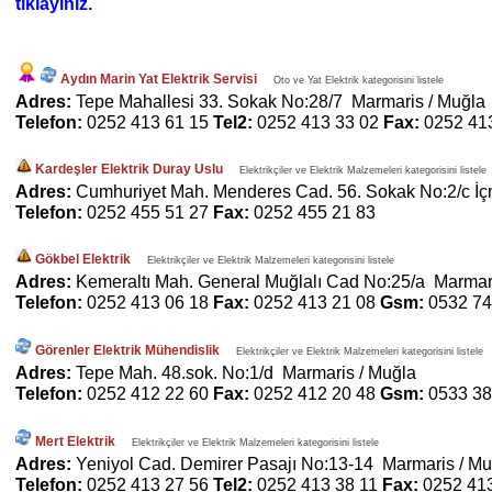
tıklayınız.
Aydın Marin Yat Elektrik Servisi
Oto ve Yat Elektrik kategorisini listele
Adres:
Tepe Mahallesi 33. Sokak No:28/7 Marmaris / Muğla
Telefon:
0252 413 61 15
Tel2:
0252 413 33 02
Fax:
0252 41
Kardeşler Elektrik Duray Uslu
Elektrikçiler ve Elektrik Malzemeleri kategorisini listele
Adres:
Cumhuriyet Mah. Menderes Cad. 56. Sokak No:2/c İç
Telefon:
0252 455 51 27
Fax:
0252 455 21 83
Gökbel Elektrik
Elektrikçiler ve Elektrik Malzemeleri kategorisini listele
Adres:
Kemeraltı Mah. General Muğlalı Cad No:25/a Marmar
Telefon:
0252 413 06 18
Fax:
0252 413 21 08
Gsm:
0532 74
Görenler Elektrik Mühendislik
Elektrikçiler ve Elektrik Malzemeleri kategorisini listele
Adres:
Tepe Mah. 48.sok. No:1/d Marmaris / Muğla
Telefon:
0252 412 22 60
Fax:
0252 412 20 48
Gsm:
0533 38
Mert Elektrik
Elektrikçiler ve Elektrik Malzemeleri kategorisini listele
Adres:
Yeniyol Cad. Demirer Pasajı No:13-14 Marmaris / Mu
Telefon:
0252 413 27 56
Tel2:
0252 413 38 11
Fax:
0252 41