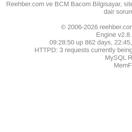
Reehber.com ve BCM Bacom Bilgisayar, sitede
dair soru
© 2006-2026 reehber.c
Engine v2.8
09:28:50 up 862 days, 22:45, 
HTTPD: 3 requests currently being 
MySQL Ru
MemFr