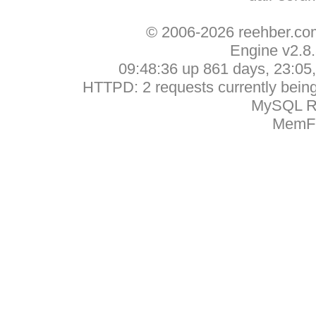
© 2006-2026 reehber.c
Engine v2.8
09:48:36 up 861 days, 23:05, 
HTTPD: 2 requests currently being 
MySQL Ru
MemFr