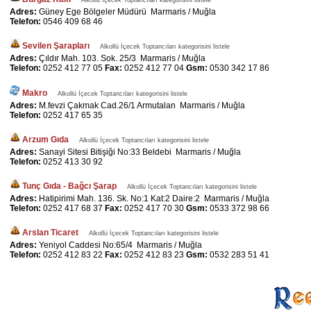
Alkollü İçecek Toptancıları kategorisini listele
Adres:
Güney Ege Bölgeler Müdürü Marmaris / Muğla
Telefon:
0546 409 68 46
Sevilen Şarapları
Alkollü İçecek Toptancıları kategorisini listele
Adres:
Çıldır Mah. 103. Sok. 25/3 Marmaris / Muğla
Telefon:
0252 412 77 05
Fax:
0252 412 77 04
Gsm:
0530 342 17 86
Makro
Alkollü İçecek Toptancıları kategorisini listele
Adres:
M.fevzi Çakmak Cad.26/1 Armutalan Marmaris / Muğla
Telefon:
0252 417 65 35
Arzum Gıda
Alkollü İçecek Toptancıları kategorisini listele
Adres:
Sanayi Sitesi Bitişiği No:33 Beldebi Marmaris / Muğla
Telefon:
0252 413 30 92
Tunç Gıda - Bağcı Şarap
Alkollü İçecek Toptancıları kategorisini listele
Adres:
Hatipirimi Mah. 136. Sk. No:1 Kat:2 Daire:2 Marmaris / Muğla
Telefon:
0252 417 68 37
Fax:
0252 417 70 30
Gsm:
0533 372 98 66
Arslan Ticaret
Alkollü İçecek Toptancıları kategorisini listele
Adres:
Yeniyol Caddesi No:65/4 Marmaris / Muğla
Telefon:
0252 412 83 22
Fax:
0252 412 83 23
Gsm:
0532 283 51 41