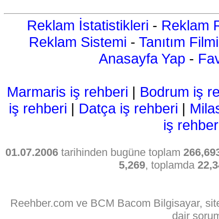
Reklam İstatistikleri
-
Reklam R
Reklam Sistemi
-
Tanıtım Filmi
Anasayfa Yap
-
Fav
Marmaris iş rehberi
|
Bodrum iş re
iş rehberi
|
Datça iş rehberi
|
Mila
iş rehber
01.07.2006
tarihinden bugüne toplam
266,69
5,269
, toplamda
22,3
Reehber.com ve BCM Bacom Bilgisayar, sitede
dair soru