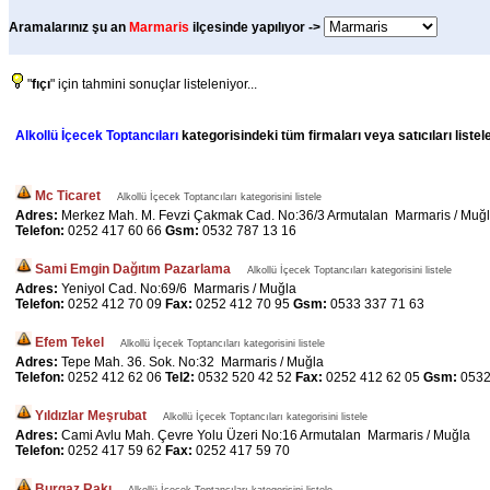
Aramalarınız şu an
Marmaris
ilçesinde yapılıyor ->
"
fıçı
" için tahmini sonuçlar listeleniyor...
Alkollü İçecek Toptancıları
kategorisindeki tüm firmaları veya satıcıları liste
Mc Ticaret
Alkollü İçecek Toptancıları kategorisini listele
Adres:
Merkez Mah. M. Fevzi Çakmak Cad. No:36/3 Armutalan Marmaris / Muğ
Telefon:
0252 417 60 66
Gsm:
0532 787 13 16
Sami Emgin Dağıtım Pazarlama
Alkollü İçecek Toptancıları kategorisini listele
Adres:
Yeniyol Cad. No:69/6 Marmaris / Muğla
Telefon:
0252 412 70 09
Fax:
0252 412 70 95
Gsm:
0533 337 71 63
Efem Tekel
Alkollü İçecek Toptancıları kategorisini listele
Adres:
Tepe Mah. 36. Sok. No:32 Marmaris / Muğla
Telefon:
0252 412 62 06
Tel2:
0532 520 42 52
Fax:
0252 412 62 05
Gsm:
0532
Yıldızlar Meşrubat
Alkollü İçecek Toptancıları kategorisini listele
Adres:
Cami Avlu Mah. Çevre Yolu Üzeri No:16 Armutalan Marmaris / Muğla
Telefon:
0252 417 59 62
Fax:
0252 417 59 70
Burgaz Rakı