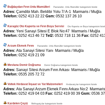
Buğdaydan Fırın Unlu Mamülleri
Pastaneler, Unlu Mamüller kategorisini listele
Adres:
Çamdibi Mah. Beldibi Yolu 7/ A-1 Marmaris / Muğla
Telefon:
0252 413 22 22
Gsm:
0532 137 26 10
Karagöz Oto Kaporta ve Fırın Boya Servisi
Oto Kaporta ve Boya kategorisini listel
Adres:
Yeni Sanayi Sitesi E Blok No:47 Marmaris / Muğla
Telefon:
0252 413 46 72
Tel2:
0532 718 11 36
Fax:
0252 41
Arzum Ekmek Fırını
Pastaneler, Unlu Mamüller kategorisini listele
Adres:
Ata Sanayi Sitesi Yanı Marmaris / Muğla
Telefon:
0252 419 21 09
Mevlana Demir Doğrama
Demir Doğrama kategorisini listele
Adres:
Sanayi Sitesi Arzum Fırın Arkası Marmaris / Muğla
Telefon:
0535 205 72 72
Voltek Hırdavat İnşaat ve Yat Malzemeleri
Hırdavatçılar kategorisini listele
Adres:
Ata Sanayi Arzum Ekmek Fırını Arkası No:2 Marmaris
Telefon:
0252 419 04 03
Fax:
0252 419 00 39
Gsm:
0536 37
Kardelen Çeyiz
Mefruşatçılar kategorisini listele