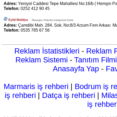
Adres:
Yeniyol Caddesi Tepe Mahallesi No:16/b ( Hemşin Past
Telefon:
0252 412 90 45
Eylül Mobilya
Marangoz Atölyeleri kategorisini listele
Adres:
Çamdibi Mah. 284. Sok. No:8/3 Arzum Fırın Arkası M
Telefon:
0535 785 67 56
Reklam İstatistikleri
-
Reklam R
Reklam Sistemi
-
Tanıtım Filmi
Anasayfa Yap
-
Fav
Marmaris iş rehberi
|
Bodrum iş re
iş rehberi
|
Datça iş rehberi
|
Mila
iş rehber