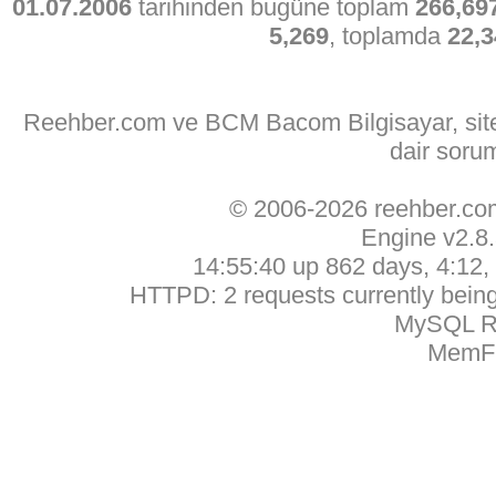
01.07.2006
tarihinden bugüne toplam
266,69
5,269
, toplamda
22,3
Reehber.com ve BCM Bacom Bilgisayar, sitede
dair soru
© 2006-2026 reehber.c
Engine v2.8
14:55:40 up 862 days, 4:12, 
HTTPD: 2 requests currently being 
MySQL Ru
MemFr