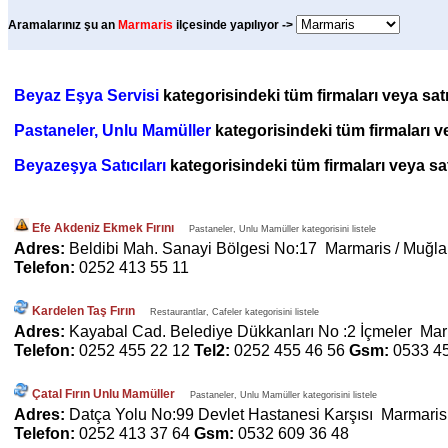
Aramalarınız şu an
Marmaris
ilçesinde yapılıyor ->
Beyaz Eşya Servisi
kategorisindeki tüm firmaları veya satı
Pastaneler, Unlu Mamüller
kategorisindeki tüm firmaları ve
Beyazeşya Satıcıları
kategorisindeki tüm firmaları veya satı
Efe Akdeniz Ekmek Fırını
Pastaneler, Unlu Mamüller kategorisini listele
Adres:
Beldibi Mah. Sanayi Bölgesi No:17 Marmaris / Muğla
Telefon:
0252 413 55 11
Kardelen Taş Fırın
Restaurantlar, Cafeler kategorisini listele
Adres:
Kayabal Cad. Belediye Dükkanları No :2 İçmeler Mar
Telefon:
0252 455 22 12
Tel2:
0252 455 46 56
Gsm:
0533 4
Çatal Fırın Unlu Mamüller
Pastaneler, Unlu Mamüller kategorisini listele
Adres:
Datça Yolu No:99 Devlet Hastanesi Karşısı Marmaris
Telefon:
0252 413 37 64
Gsm:
0532 609 36 48