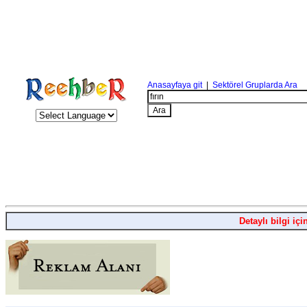
Anasayfaya git
|
Sektörel Gruplarda Ara
Detaylı bilgi içi