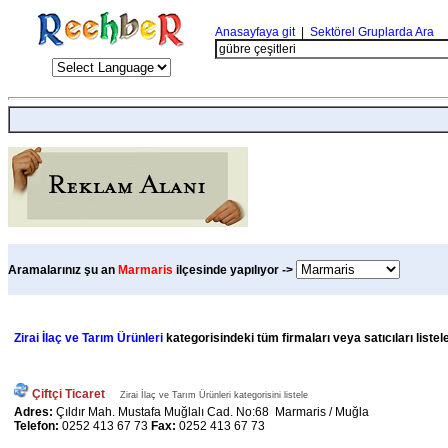
Anasayfaya git
|
Sektörel Gruplarda Ara
Aramalarınız şu an
Marmaris
ilçesinde yapılıyor ->
Zirai İlaç ve Tarım Ürünleri
kategorisindeki tüm firmaları veya satıcıları liste
Çiftçi Ticaret
Zirai İlaç ve Tarım Ürünleri kategorisini listele
Adres:
Çıldır Mah. Mustafa Muğlalı Cad. No:68 Marmaris / Muğla
Telefon:
0252 413 67 73
Fax:
0252 413 67 73