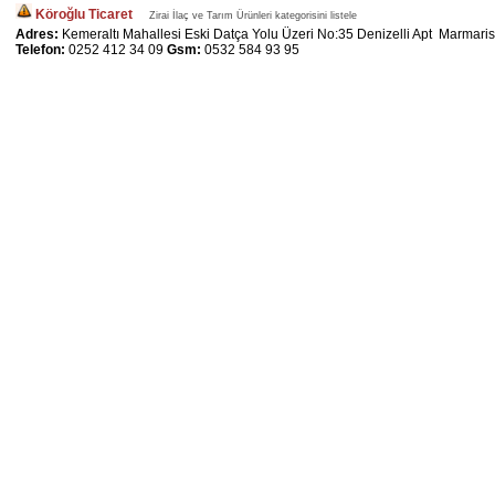
Köroğlu Ticaret
Zirai İlaç ve Tarım Ürünleri kategorisini listele
Adres:
Kemeraltı Mahallesi Eski Datça Yolu Üzeri No:35 Denizelli Apt Marmaris
Telefon:
0252 412 34 09
Gsm:
0532 584 93 95