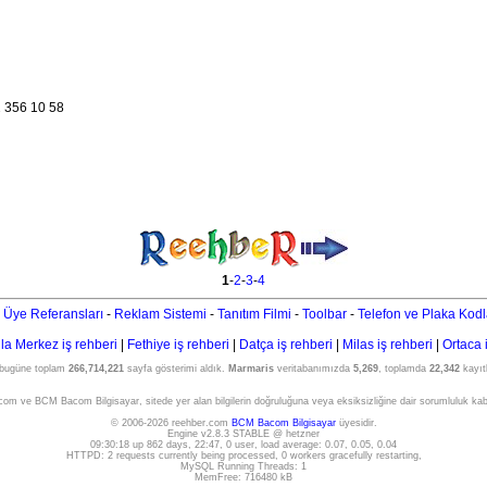
 356 10 58
1
-
2
-
3
-
4
 Üye Referansları
-
Reklam Sistemi
-
Tanıtım Filmi
-
Toolbar
-
Telefon ve Plaka Kodl
a Merkez iş rehberi
|
Fethiye iş rehberi
|
Datça iş rehberi
|
Milas iş rehberi
|
Ortaca 
 bugüne toplam
266,714,221
sayfa gösterimi aldık.
Marmaris
veritabanımızda
5,269
, toplamda
22,342
kayıtl
om ve BCM Bacom Bilgisayar, sitede yer alan bilgilerin doğruluğuna veya eksiksizliğine dair sorumluluk ka
© 2006-2026 reehber.com
BCM Bacom Bilgisayar
üyesidir.
Engine v2.8.3 STABLE @ hetzner
09:30:18 up 862 days, 22:47, 0 user, load average: 0.07, 0.05, 0.04
HTTPD: 2 requests currently being processed, 0 workers gracefully restarting,
MySQL Running Threads: 1
MemFree: 716480 kB