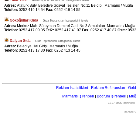
Yıldız Gıda
Alkollü İçecek Toptancıları kategorisini listele
Adres:
Atatürk Bulv. Belediye Sosyal Tesisleri No:11 Beldibi Marmaris / Muğla
Telefon:
0252 419 14 54
Fax:
0252 419 14 55
Gökoğulları Gıda
Gıda Toptancıları kategorisini listele
Adres:
Merkez Mah. Süleyman Demirel Cad. No:3 Armutalan Marmaris / Muğla
Telefon:
0252 417 09 05
Tel2:
0252 417 41 07
Fax:
0252 417 40 87
Gsm:
0532
Dalyan Gıda
Gıda Toptancıları kategorisini listele
Adres:
Belediye Hal Girişi Marmaris / Muğla
Telefon:
0252 413 17 30
Fax:
0252 413 14 45
Reklam İstatistikleri
-
Reklam Referansları
-
Gold
Marmaris iş rehberi
|
Bodrum iş rehberi
|
Muğl
01.07.2006
tarihinden
Reehber.c