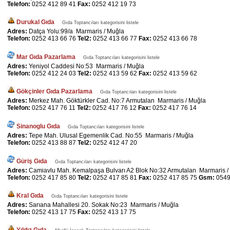
Telefon:
0252 412 89 41
Fax:
0252 412 19 73
Durukal Gıda
Gıda Toptancıları kategorisini listele
Adres:
Datça Yolu:99/a Marmaris / Muğla
Telefon:
0252 413 66 76
Tel2:
0252 413 66 77
Fax:
0252 413 66 78
Mar Gıda Pazarlama
Gıda Toptancıları kategorisini listele
Adres:
Yeniyol Caddesi No:53 Marmaris / Muğla
Telefon:
0252 412 24 03
Tel2:
0252 413 59 62
Fax:
0252 413 59 62
Gökçinler Gıda Pazarlama
Gıda Toptancıları kategorisini listele
Adres:
Merkez Mah. Göktürkler Cad. No:7 Armutalan Marmaris / Muğla
Telefon:
0252 417 76 11
Tel2:
0252 417 76 12
Fax:
0252 417 76 14
Sinanoglu Gıda
Gıda Toptancıları kategorisini listele
Adres:
Tepe Mah. Ulusal Egemenlik Cad. No:55 Marmaris / Muğla
Telefon:
0252 413 88 87
Tel2:
0252 412 47 20
Güriş Gıda
Gıda Toptancıları kategorisini listele
Adres:
Camiavlu Mah. Kemalpaşa Bulvarı A2 Blok No:32 Armutalan Marmaris /
Telefon:
0252 417 85 80
Tel2:
0252 417 85 81
Fax:
0252 417 85 75
Gsm:
0549
Kral Gıda
Gıda Toptancıları kategorisini listele
Adres:
Sarıana Mahallesi 20. Sokak No:23 Marmaris / Muğla
Telefon:
0252 413 17 75
Fax:
0252 413 17 75