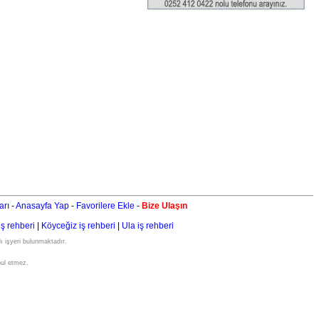
arı
-
Anasayfa Yap
-
Favorilere Ekle
-
Bize Ulaşın
iş rehberi
|
Köyceğiz iş rehberi
|
Ula iş rehberi
ı işyeri bulunmaktadır.
bul etmez.