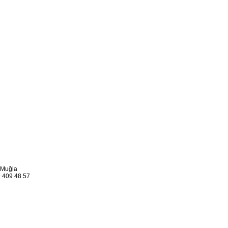
 Muğla
 409 48 57