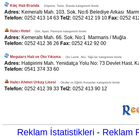
Kılıç Halı Branda
Döşeme, Tente, Branda kategorisini listele
Adres:
Kemeraltı Mah. 103. Sok. No:6 Belediye Arkası Marm
Telefon:
0252 413 14 63
Tel2:
0252 412 19 10
Fax:
0252 41
Halıcı Hotel
Otel, Apart, Pansiyon kategorisini listele
Adres:
Kemeraltı Mah. 66. Sok. No:1 Marmaris / Muğla
Telefon:
0252 412 36 26
Fax:
0252 412 92 00
Meguiars Halı ve Oto Yıkama
Oto Lastik, Akü, Yağcılar kategorisini listele
Adres:
Hatipirimi Mah. Yenidatça Yolu No: 73 Devlet Hast. K
Telefon:
0541 374 33 60
Halıcı Ahmet Urkay Lisesi
Okullar ve Eğitim Kurumları kategorisini listele
Telefon:
0252 412 39 33
Tel2:
0252 413 90 12
Reklam İstatistikleri
-
Reklam R