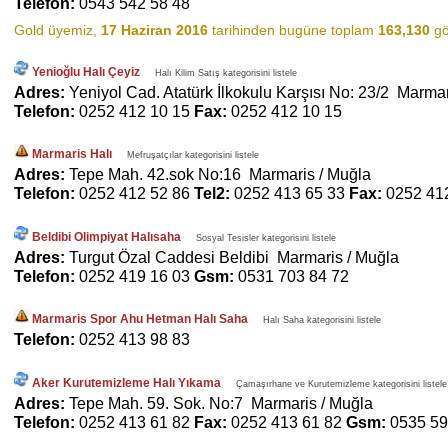
Telefon:
0543 542 58 48
Gold üyemiz,
17 Haziran 2016
tarihinden bugüne toplam
163,130
gö
Yenioğlu Halı Çeyiz
Halı Kilim Satış kategorisini listele
Adres:
Yeniyol Cad. Atatürk İlkokulu Karşısı No: 23/2 Marmar
Telefon:
0252 412 10 15
Fax:
0252 412 10 15
Marmaris Halı
Mefruşatçılar kategorisini listele
Adres:
Tepe Mah. 42.sok No:16 Marmaris / Muğla
Telefon:
0252 412 52 86
Tel2:
0252 413 65 33
Fax:
0252 41
Beldibi Olimpiyat Halısaha
Sosyal Tesisler kategorisini listele
Adres:
Turgut Özal Caddesi Beldibi Marmaris / Muğla
Telefon:
0252 419 16 03
Gsm:
0531 703 84 72
Marmaris Spor Ahu Hetman Halı Saha
Halı Saha kategorisini listele
Telefon:
0252 413 98 83
Aker Kurutemizleme Halı Yıkama
Çamaşırhane ve Kurutemizleme kategorisini listele
Adres:
Tepe Mah. 59. Sok. No:7 Marmaris / Muğla
Telefon:
0252 413 61 82
Fax:
0252 413 61 82
Gsm:
0535 59