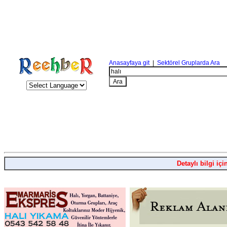
Anasayfaya git
|
Sektörel Gruplarda Ara
Detaylı bilgi içi