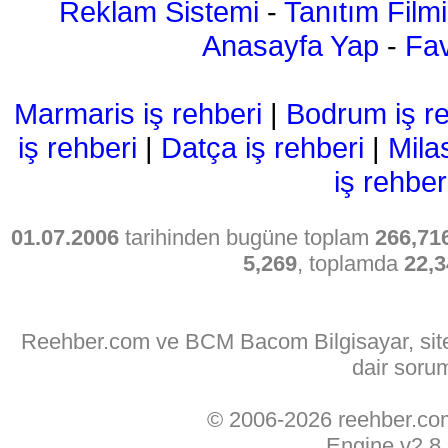
Reklam Sistemi
-
Tanıtım Filmi
Anasayfa Yap
-
Fav
Marmaris iş rehberi
|
Bodrum iş re
iş rehberi
|
Datça iş rehberi
|
Mila
iş rehber
01.07.2006
tarihinden bugüne toplam
266,71
5,269
, toplamda
22,3
Reehber.com ve BCM Bacom Bilgisayar, sitede
dair soru
© 2006-2026 reehber.c
Engine v2.8