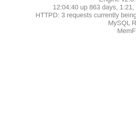
12:04:40 up 863 days, 1:21, 
HTTPD: 3 requests currently being 
MySQL Ru
MemFr