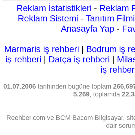
Reklam İstatistikleri
-
Reklam R
Reklam Sistemi
-
Tanıtım Filmi
Anasayfa Yap
-
Fav
Marmaris iş rehberi
|
Bodrum iş re
iş rehberi
|
Datça iş rehberi
|
Mila
iş rehber
01.07.2006
tarihinden bugüne toplam
266,69
5,269
, toplamda
22,3
Reehber.com ve BCM Bacom Bilgisayar, sitede
dair soru