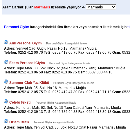
Aramalarınız şu an
Marmaris
ilçesinde yapılıyor ->
Personel Giyim
kategorisindeki tüm firmaları veya satıcıları listelemek için
t
Anıl Personel Giyim
Personel Giyim kategorisini listele
Adres:
Yeniyol Cad. Guçlu Pasajı No:18 Marmaris / Muğla
Telefon:
0252 412 00 70
Tel2:
0252 413 05 75
Fax:
0252 413 05 75
Gsm:
0532
Ecem Personel Giyim
Personel Giyim kategorisini listele
Adres:
Tepe Mah. 33. Sok. No:51/2 (eski Sümerbank Yanı) Marmaris / Muğla
Telefon:
0252 413 06 58
Fax:
0252 413 06 75
Gsm:
0507 380 44 18
Summer Club Yaz Klübü
Personel Giyim kategorisini listele
Adres:
Tepe Mah. 35. Sok. No:16 Marmaris / Muğla
Telefon:
0252 412 05 75
Tel2:
0252 412 47 80
Fax:
0252 413 71 12
Gsm:
0533
Çelebi Tekstil
Personel Giyim kategorisini listele
Adres:
Kemeraltı Mah. 62. Sok No:15 Tapu Dairesi Yanı Marmaris / Muğla
Telefon:
0252 412 39 13
Tel2:
0545 786 94 83
Fax:
0252 413 39 13
Gsm:
0533
Özlem Butik
Personel Giyim kategorisini listele
Adres:
Tepe Mah. Yeniyol Cad. 36. Sok. No:13 Onat Pasajı Marmaris / Muğla