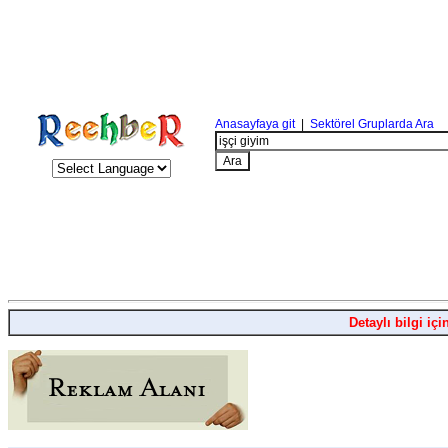
Anasayfaya git
|
Sektörel Gruplarda Ara
Detaylı bilgi içi