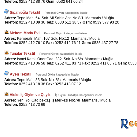
Telefon:
0252 412 88 76
Gsm:
0532 641 06 24
Sipahioğlu Tekstil
Personel Giyim kategorisini listele
Adres:
Tepe Mah. 54. Sok. Ali Şahin Apt. No:8/1 Marmaris / Muğla
Telefon:
0252 413 09 36
Tel2:
0530 512 38 57
Gsm:
0539 577 93 20
Meltem Moda Evi
Personel Giyim kategorisini listele
Adres:
Kemeralrı Mah. 107 Sok. No:12 Marmaris / Muğla
Telefon:
0252 412 76 10
Fax:
0252 412 76 11
Gsm:
0535 437 27 78
Tunalar Tekstil
Personel Giyim kategorisini listele
Adres:
İsmet Kamil Öner Cad. 232. Sok. No:6/b Marmaris / Muğla
Telefon:
0252 413 06 58
Tel2:
0252 411 03 71
Fax:
0252 411 03 71
Gsm:
0533
Ayen Tekstil
Personel Giyim kategorisini listele
Adres:
Tepe Mah. 33 Sok. No: 8/c Marmaris / Muğla
Telefon:
0252 413 18 38
Fax:
0252 413 07 12
Violet İç Giyim ve Çeyiz
İç Giyim, Tuhafiye kategorisini listele
Adres:
Yeni Yol Cad.pektaş İş Merkezi No:7/8 Marmaris / Muğla
Telefon:
0252 413 73 69