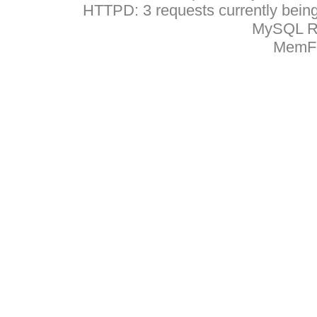
HTTPD: 3 requests currently being 
MySQL Ru
MemFr