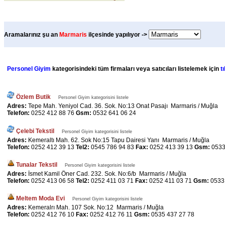
Aramalarınız şu an
Marmaris
ilçesinde yapılıyor ->
Personel Giyim
kategorisindeki tüm firmaları veya satıcıları listelemek için
t
Özlem Butik
Personel Giyim kategorisini listele
Adres:
Tepe Mah. Yeniyol Cad. 36. Sok. No:13 Onat Pasajı Marmaris / Muğla
Telefon:
0252 412 88 76
Gsm:
0532 641 06 24
Çelebi Tekstil
Personel Giyim kategorisini listele
Adres:
Kemeraltı Mah. 62. Sok No:15 Tapu Dairesi Yanı Marmaris / Muğla
Telefon:
0252 412 39 13
Tel2:
0545 786 94 83
Fax:
0252 413 39 13
Gsm:
0533
Tunalar Tekstil
Personel Giyim kategorisini listele
Adres:
İsmet Kamil Öner Cad. 232. Sok. No:6/b Marmaris / Muğla
Telefon:
0252 413 06 58
Tel2:
0252 411 03 71
Fax:
0252 411 03 71
Gsm:
0533
Meltem Moda Evi
Personel Giyim kategorisini listele
Adres:
Kemeralrı Mah. 107 Sok. No:12 Marmaris / Muğla
Telefon:
0252 412 76 10
Fax:
0252 412 76 11
Gsm:
0535 437 27 78