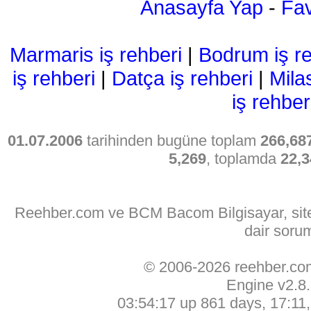
Anasayfa Yap
-
Fav
Marmaris iş rehberi
|
Bodrum iş re
iş rehberi
|
Datça iş rehberi
|
Mila
iş rehber
01.07.2006
tarihinden bugüne toplam
266,68
5,269
, toplamda
22,3
Reehber.com ve BCM Bacom Bilgisayar, sitede
dair soru
© 2006-2026 reehber.c
Engine v2.8
03:54:17 up 861 days, 17:11, 