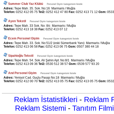
Summer Club Yaz Klübü
Personel Giyim kategorisini listele
Adres:
Tepe Mah. 35. Sok. No:16 Marmaris / Muğla
Telefon:
0252 412 05 75
Tel2:
0252 412 47 80
Fax:
0252 413 71 12
Gsm:
0533
Ayen Tekstil
Personel Giyim kategorisini listele
Adres:
Tepe Mah. 33 Sok. No: 8/c Marmaris / Muğla
Telefon:
0252 413 18 38
Fax:
0252 413 07 12
Ecem Personel Giyim
Personel Giyim kategorisini listele
Adres:
Tepe Mah. 33. Sok. No:51/2 (eski Sümerbank Yanı) Marmaris / Muğla
Telefon:
0252 413 06 58
Fax:
0252 413 06 75
Gsm:
0507 380 44 18
Sipahioğlu Tekstil
Personel Giyim kategorisini listele
Adres:
Tepe Mah. 54. Sok. Ali Şahin Apt. No:8/1 Marmaris / Muğla
Telefon:
0252 413 09 36
Tel2:
0530 512 38 57
Gsm:
0539 577 93 20
Anıl Personel Giyim
Personel Giyim kategorisini listele
Adres:
Yeniyol Cad. Guçlu Pasajı No:18 Marmaris / Muğla
Telefon:
0252 412 00 70
Tel2:
0252 413 05 75
Fax:
0252 413 05 75
Gsm:
0532
Reklam İstatistikleri
-
Reklam R
Reklam Sistemi
-
Tanıtım Filmi