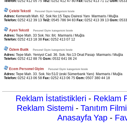
Telefon:
0252 412 05 75
Tel2:
0252 412 47 80
Fax:
0252 413 71 12
Gsm:
0533
Çelebi Tekstil
Personel Giyim kategorisini listele
Adres:
Kemeraltı Mah. 62. Sok No:15 Tapu Dairesi Yanı Marmaris / Muğla
Telefon:
0252 412 39 13
Tel2:
0545 786 94 83
Fax:
0252 413 39 13
Gsm:
0533
Ayen Tekstil
Personel Giyim kategorisini listele
Adres:
Tepe Mah. 33 Sok. No: 8/c Marmaris / Muğla
Telefon:
0252 413 18 38
Fax:
0252 413 07 12
Özlem Butik
Personel Giyim kategorisini listele
Adres:
Tepe Mah. Yeniyol Cad. 36. Sok. No:13 Onat Pasajı Marmaris / Muğla
Telefon:
0252 412 88 76
Gsm:
0532 641 06 24
Ecem Personel Giyim
Personel Giyim kategorisini listele
Adres:
Tepe Mah. 33. Sok. No:51/2 (eski Sümerbank Yanı) Marmaris / Muğla
Telefon:
0252 413 06 58
Fax:
0252 413 06 75
Gsm:
0507 380 44 18
Reklam İstatistikleri
-
Reklam R
Reklam Sistemi
-
Tanıtım Filmi
Anasayfa Yap
-
Fav