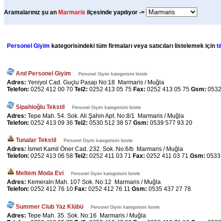
Aramalarınız şu an
Marmaris
ilçesinde yapılıyor ->
Personel Giyim
kategorisindeki tüm firmaları veya satıcıları listelemek için
t
Anıl Personel Giyim
Personel Giyim kategorisini listele
Adres:
Yeniyol Cad. Guçlu Pasajı No:18 Marmaris / Muğla
Telefon:
0252 412 00 70
Tel2:
0252 413 05 75
Fax:
0252 413 05 75
Gsm:
0532
Sipahioğlu Tekstil
Personel Giyim kategorisini listele
Adres:
Tepe Mah. 54. Sok. Ali Şahin Apt. No:8/1 Marmaris / Muğla
Telefon:
0252 413 09 36
Tel2:
0530 512 38 57
Gsm:
0539 577 93 20
Tunalar Tekstil
Personel Giyim kategorisini listele
Adres:
İsmet Kamil Öner Cad. 232. Sok. No:6/b Marmaris / Muğla
Telefon:
0252 413 06 58
Tel2:
0252 411 03 71
Fax:
0252 411 03 71
Gsm:
0533
Meltem Moda Evi
Personel Giyim kategorisini listele
Adres:
Kemeralrı Mah. 107 Sok. No:12 Marmaris / Muğla
Telefon:
0252 412 76 10
Fax:
0252 412 76 11
Gsm:
0535 437 27 78
Summer Club Yaz Klübü
Personel Giyim kategorisini listele
Adres:
Tepe Mah. 35. Sok. No:16 Marmaris / Muğla