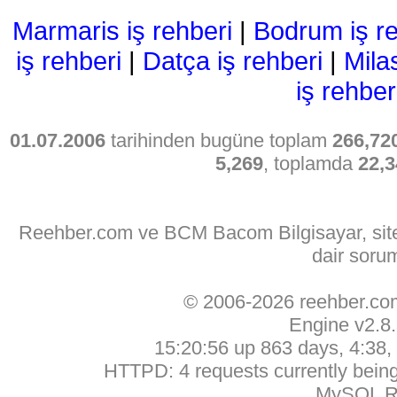
Marmaris iş rehberi
|
Bodrum iş re
iş rehberi
|
Datça iş rehberi
|
Mila
iş rehber
01.07.2006
tarihinden bugüne toplam
266,72
5,269
, toplamda
22,3
Reehber.com ve BCM Bacom Bilgisayar, sitede
dair soru
© 2006-2026 reehber.c
Engine v2.8
15:20:56 up 863 days, 4:38, 
HTTPD: 4 requests currently being 
MySQL Ru