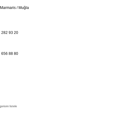
 Marmaris / Muğla
 282 93 20
 656 88 80
risini listele