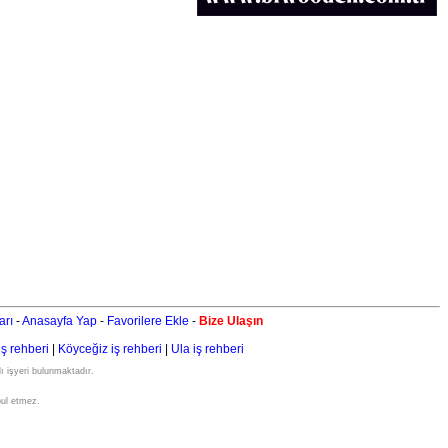
arı
-
Anasayfa Yap
-
Favorilere Ekle
-
Bize Ulaşın
iş rehberi
|
Köyceğiz iş rehberi
|
Ula iş rehberi
ı işyeri bulunmaktadır.
bul etmez.