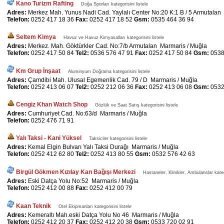
Kano Turizm Rafting
Doğa Sporları kategorisini listele
Adres:
Merkez Mah. Yunus Nadi Cad. Yaylalı Center No:20 K:1 B / 5 Armutalan
Telefon:
0252 417 18 36
Fax:
0252 417 18 52
Gsm:
0535 464 36 94
Seltem Kimya
Havuz ve Havuz Kimyasalları kategorisini listele
Adres:
Merkez. Mah. Göktürkler Cad. No:7/b Armutalan Marmaris / Muğla
Telefon:
0252 417 50 84
Tel2:
0536 576 47 91
Fax:
0252 417 50 84
Gsm:
0538
Km Grup İnşaat
Aluminyum Doğrama kategorisini listele
Adres:
Çamdibi Mah. Ulusal Egemenlik Cad. 79 / D Marmaris / Muğla
Telefon:
0252 413 06 07
Tel2:
0252 212 06 36
Fax:
0252 413 06 08
Gsm:
0532
Cengiz Khan Watch Shop
Gözlük ve Saat Satış kategorisini listele
Adres:
Cumhuriyet Cad. No:63/d Marmaris / Muğla
Telefon:
0252 476 71 91
Yalı Taksi - Kani Yüksel
Taksiciler kategorisini listele
Adres:
Kemal Elgin Bulvarı Yalı Taksi Durağı Marmaris / Muğla
Telefon:
0252 412 62 80
Tel2:
0252 413 80 55
Gsm:
0532 576 42 63
Birgül Gökmen Kızılay Kan Bağışı Merkezi
Hastaneler, Klinikler, Ambulanslar katego
Adres:
Eski Datça Yolu No:52 Marmaris / Muğla
Telefon:
0252 412 00 88
Fax:
0252 412 00 79
Kaan Teknik
Otel Ekipmanları kategorisini listele
Adres:
Kemeraltı Mah.eski Datça Yolu No 46 Marmaris / Muğla
Telefon:
0252 412 20 37
Fax:
0252 412 20 38
Gsm:
0533 720 02 91