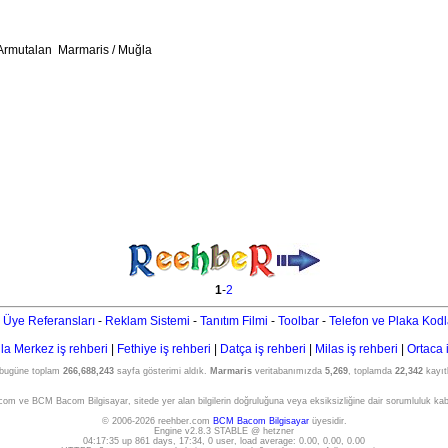
 Armutalan Marmaris / Muğla
1
-
2
 Üye Referansları
-
Reklam Sistemi
-
Tanıtım Filmi
-
Toolbar
-
Telefon ve Plaka Kodl
a Merkez iş rehberi
|
Fethiye iş rehberi
|
Datça iş rehberi
|
Milas iş rehberi
|
Ortaca 
 bugüne toplam
266,688,243
sayfa gösterimi aldık.
Marmaris
veritabanımızda
5,269
, toplamda
22,342
kayıtl
om ve BCM Bacom Bilgisayar, sitede yer alan bilgilerin doğruluğuna veya eksiksizliğine dair sorumluluk ka
© 2006-2026 reehber.com
BCM Bacom Bilgisayar
üyesidir.
Engine v2.8.3 STABLE @ hetzner
04:17:35 up 861 days, 17:34, 0 user, load average: 0.00, 0.00, 0.00