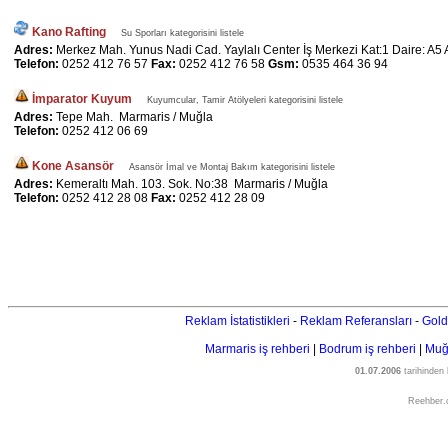
Kano Rafting
Su Sporları kategorisini listele
Adres:
Merkez Mah. Yunus Nadi Cad. Yaylalı Center İş Merkezi Kat:1 Daire: A5
Telefon:
0252 412 76 57
Fax:
0252 412 76 58
Gsm:
0535 464 36 94
İmparator Kuyum
Kuyumcular, Tamir Atölyeleri kategorisini listele
Adres:
Tepe Mah. Marmaris / Muğla
Telefon:
0252 412 06 69
Kone Asansör
Asansör İmal ve Montaj Bakım kategorisini listele
Adres:
Kemeraltı Mah. 103. Sok. No:38 Marmaris / Muğla
Telefon:
0252 412 28 08
Fax:
0252 412 28 09
Reklam İstatistikleri
-
Reklam Referansları
-
Gold
Marmaris iş rehberi
|
Bodrum iş rehberi
|
Muğl
01.07.2006
tarihinden
Reehber.c