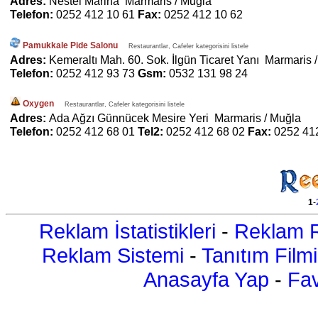
Adres:
Nestel Marina Marmaris / Muğla
Telefon:
0252 412 10 61
Fax:
0252 412 10 62
Pamukkale Pide Salonu
Restaurantlar, Cafeler kategorisini listele
Adres:
Kemeraltı Mah. 60. Sok. İlgün Ticaret Yanı Marmaris 
Telefon:
0252 412 93 73
Gsm:
0532 131 98 24
Oxygen
Restaurantlar, Cafeler kategorisini listele
Adres:
Ada Ağzı Günnücek Mesire Yeri Marmaris / Muğla
Telefon:
0252 412 68 01
Tel2:
0252 412 68 02
Fax:
0252 41
1
-
Reklam İstatistikleri
-
Reklam R
Reklam Sistemi
-
Tanıtım Filmi
Anasayfa Yap
-
Fav