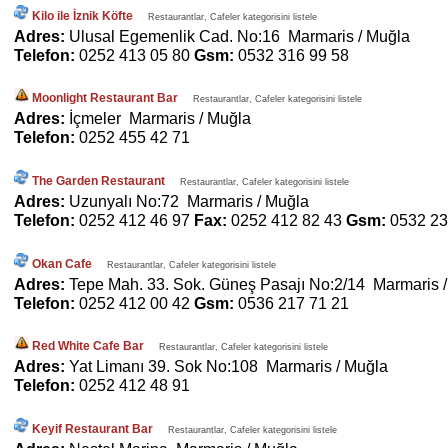
Kilo ile İznik Köfte
Restaurantlar, Cafeler kategorisini listele
Adres:
Ulusal Egemenlik Cad. No:16 Marmaris / Muğla
Telefon:
0252 413 05 80
Gsm:
0532 316 99 58
Moonlight Restaurant Bar
Restaurantlar, Cafeler kategorisini listele
Adres:
İçmeler Marmaris / Muğla
Telefon:
0252 455 42 71
The Garden Restaurant
Restaurantlar, Cafeler kategorisini listele
Adres:
Uzunyalı No:72 Marmaris / Muğla
Telefon:
0252 412 46 97
Fax:
0252 412 82 43
Gsm:
0532 23
Okan Cafe
Restaurantlar, Cafeler kategorisini listele
Adres:
Tepe Mah. 33. Sok. Güneş Pasajı No:2/14 Marmaris 
Telefon:
0252 412 00 42
Gsm:
0536 217 71 21
Red White Cafe Bar
Restaurantlar, Cafeler kategorisini listele
Adres:
Yat Limanı 39. Sok No:108 Marmaris / Muğla
Telefon:
0252 412 48 91
Keyif Restaurant Bar
Restaurantlar, Cafeler kategorisini listele