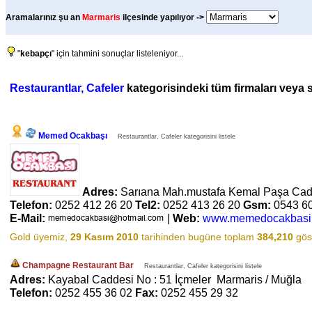
Aramalarınız şu an
Marmaris
ilçesinde yapılıyor ->
"
kebapçı
" için tahmini sonuçlar listeleniyor...
Restaurantlar, Cafeler
kategorisindeki tüm firmaları veya sa
Memed Ocakbaşı
Restaurantlar, Cafeler kategorisini listele
Adres:
Sarıana Mah.mustafa Kemal Paşa Cad
Telefon:
0252 412 26 20
Tel2:
0252 413 26 20
Gsm:
0543 6
E-Mail:
|
Web:
www.memedocakbasi
Gold üyemiz,
29 Kasım 2010
tarihinden bugüne toplam
384,210
göst
Champagne Restaurant Bar
Restaurantlar, Cafeler kategorisini listele
Adres:
Kayabal Caddesi No : 51 İçmeler Marmaris / Muğla
Telefon:
0252 455 36 02
Fax:
0252 455 29 32