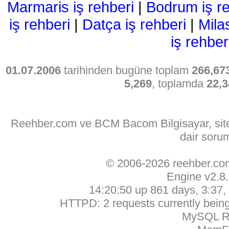
Marmaris iş rehberi
|
Bodrum iş re
iş rehberi
|
Datça iş rehberi
|
Mila
iş rehber
01.07.2006
tarihinden bugüne toplam
266,67
5,269
, toplamda
22,3
Reehber.com ve BCM Bacom Bilgisayar, sitede
dair soru
© 2006-2026 reehber.c
Engine v2.8
14:20:50 up 861 days, 3:37, 
HTTPD: 2 requests currently being 
MySQL Ru