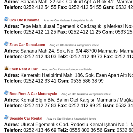
Adres:
Sarıana Mah. 22.sok. Cankurt Apt. A Blok 4/c Marmar
Telefon:
0252 412 54 55
Fax:
0252 412 54 55
Gsm:
0532 42
Gök Oto Kiralama
Araç ve Oto Kiralama kategorisini listele
Adres:
Tepe Mah.ulusal Egemenlik Cad.taşlık İş Merkezi No
Telefon:
0252 412 11 25
Fax:
0252 412 11 25
Gsm:
0533 25
Zeus Car Rental.com
Araç ve Oto Kiralama kategorisini listele
Adres:
Sarıana Mah.24. Sok. No. 9/4 48700 Marmaris Marma
Telefon:
0252 412 43 03
Tel2:
0252 412 49 73
Fax:
0252 41
Esen Rent A Car
Araç ve Oto Kiralama kategorisini listele
Adres:
Kemeraltı Hatipirimi Mah. 186. Sok. Esen Apart Altı 
Telefon:
0252 412 33 41
Gsm:
0535 586 38 99
Best Rent A Car Motorcycle
Araç ve Oto Kiralama kategorisini listele
Adres:
Kemal Elgin Blv. Balım Otel Karşısı Marmaris / Muğla
Telefon:
0252 412 27 83
Fax:
0252 412 99 25
Gsm:
0532 34
Seaside Car Rental
Araç ve Oto Kiralama kategorisini listele
Adres:
Ulusal Egemenlik Cad. Rodoslu Kemal İşhani No:1 M
Telefon:
0252 413 46 69
Tel2:
0555 800 36 56
Gsm:
0532 6