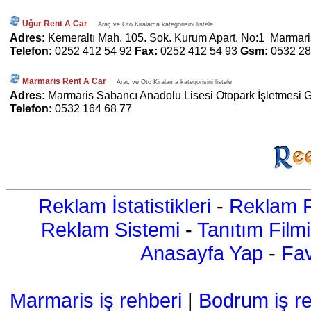
Uğur Rent A Car
Araç ve Oto Kiralama kategorisini listele
Adres:
Kemeraltı Mah. 105. Sok. Kurum Apart. No:1 Marmari
Telefon:
0252 412 54 92
Fax:
0252 412 54 93
Gsm:
0532 28
Marmaris Rent A Car
Araç ve Oto Kiralama kategorisini listele
Adres:
Marmaris Sabancı Anadolu Lisesi Otopark İşletmesi G
Telefon:
0532 164 68 77
Reklam İstatistikleri
-
Reklam R
Reklam Sistemi
-
Tanıtım Filmi
Anasayfa Yap
-
Fav
Marmaris iş rehberi
|
Bodrum iş re