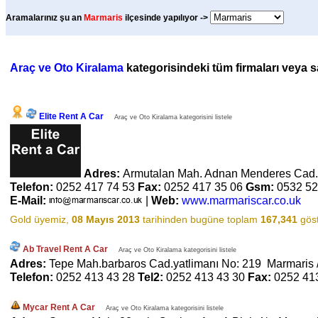
Aramalarınız şu an
Marmaris
ilçesinde yapılıyor ->
Araç ve Oto Kiralama
kategorisindeki tüm firmaları veya sa
Elite Rent A Car
Araç ve Oto Kiralama kategorisini listele
Adres:
Armutalan Mah. Adnan Menderes Cad.
Telefon:
0252 417 74 53
Fax:
0252 417 35 06
Gsm:
0532 52
E-Mail:
|
Web:
www.marmariscar.co.uk
Gold üyemiz,
08 Mayıs 2013
tarihinden bugüne toplam
167,341
göst
Ab Travel Rent A Car
Araç ve Oto Kiralama kategorisini listele
Adres:
Tepe Mah.barbaros Cad.yatlimanı No: 219 Marmaris 
Telefon:
0252 413 43 28
Tel2:
0252 413 43 30
Fax:
0252 41
Mycar Rent A Car
Araç ve Oto Kiralama kategorisini listele