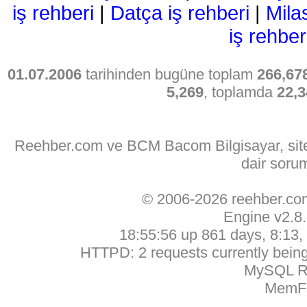
iş rehberi
|
Datça iş rehberi
|
Mila
iş rehber
01.07.2006
tarihinden bugüne toplam
266,67
5,269
, toplamda
22,3
Reehber.com ve BCM Bacom Bilgisayar, sitede
dair soru
© 2006-2026 reehber.c
Engine v2.8
18:55:56 up 861 days, 8:13, 
HTTPD: 2 requests currently being 
MySQL Ru
MemFr