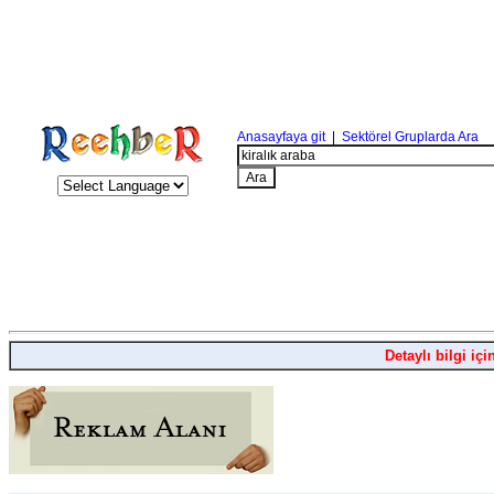
Anasayfaya git
|
Sektörel Gruplarda Ara
Detaylı bilgi içi