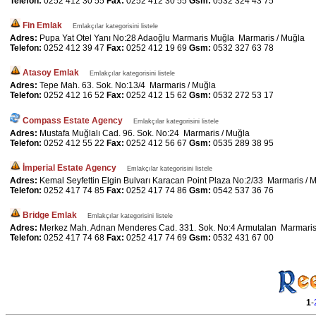
Telefon:
0252 412 30 55
Fax:
0252 412 30 55
Gsm:
0532 324 43 75
Fin Emlak
Emlakçılar kategorisini listele
Adres:
Pupa Yat Otel Yanı No:28 Adaoğlu Marmaris Muğla Marmaris / Muğla
Telefon:
0252 412 39 47
Fax:
0252 412 19 69
Gsm:
0532 327 63 78
Atasoy Emlak
Emlakçılar kategorisini listele
Adres:
Tepe Mah. 63. Sok. No:13/4 Marmaris / Muğla
Telefon:
0252 412 16 52
Fax:
0252 412 15 62
Gsm:
0532 272 53 17
Compass Estate Agency
Emlakçılar kategorisini listele
Adres:
Mustafa Muğlalı Cad. 96. Sok. No:24 Marmaris / Muğla
Telefon:
0252 412 55 22
Fax:
0252 412 56 67
Gsm:
0535 289 38 95
İmperial Estate Agency
Emlakçılar kategorisini listele
Adres:
Kemal Seyfettin Elgin Bulvarı Karacan Point Plaza No:2/33 Marmaris / 
Telefon:
0252 417 74 85
Fax:
0252 417 74 86
Gsm:
0542 537 36 76
Bridge Emlak
Emlakçılar kategorisini listele
Adres:
Merkez Mah. Adnan Menderes Cad. 331. Sok. No:4 Armutalan Marmaris
Telefon:
0252 417 74 68
Fax:
0252 417 74 69
Gsm:
0532 431 67 00
1
-