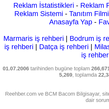
Reklam İstatistikleri
-
Reklam R
Reklam Sistemi
-
Tanıtım Filmi
Anasayfa Yap
-
Fav
Marmaris iş rehberi
|
Bodrum iş re
iş rehberi
|
Datça iş rehberi
|
Mila
iş rehber
01.07.2006
tarihinden bugüne toplam
266,67
5,269
, toplamda
22,3
Reehber.com ve BCM Bacom Bilgisayar, sitede
dair soru