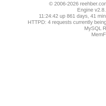
© 2006-2026 reehber.c
Engine v2.8
11:24:42 up 861 days, 41 min,
HTTPD: 4 requests currently being 
MySQL Ru
MemFr