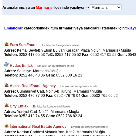
Aramalarınız şu an
Marmaris
ilçesinde yapılıyor ->
Emlakçılar
kategorisindeki tüm firmaları veya satıcıları listelemek için
tıklayı
Euro Sun Estate
Emlakçılar kategorisini listele
Adres:
Kemal Seyfettin Elgin Bulvarı Karacan Plaza No:34 Marmaris / Muğla
Telefon:
0252 417 05 53
Tel2:
0252 417 05 52
Fax:
0252 417 05 52
Gsm:
0543
Hydas Emlak
Emlakçılar kategorisini listele
Adres:
Selimiye Marmaris / Muğla
Telefon:
0252 446 40 06
Gsm:
0532 680 16 23
Alpina Real Estate Agency
Emlakçılar kategorisini listele
Adres:
Cumhuriyet Cad. No:46-b Turunç Marmaris / Muğla
Telefon:
0252 476 77 00
Fax:
0252 476 79 04
Gsm:
0532 765 66 52
City Emlak
Emlakçılar kategorisini listele
Adres:
Yeniyol Cad. No:21 Marmaris / Muğla
Telefon:
0252 413 74 55
Gsm:
0532 786 82 24
İnternational Real Estate Agency
Emlakçılar kategorisini listele
Adres:
Kordon Caddesi Akbank Yanı Kat:2 Marmaris / Muğla