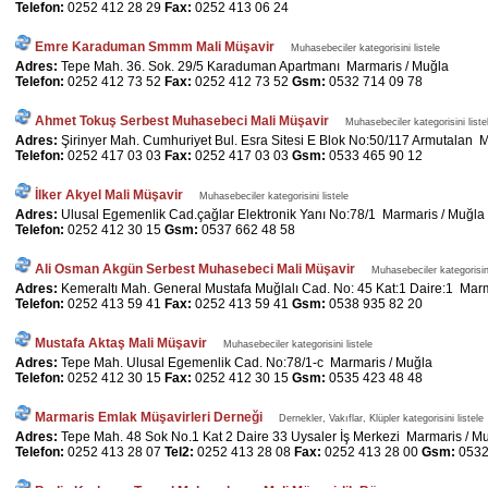
Telefon:
0252 412 28 29
Fax:
0252 413 06 24
Emre Karaduman Smmm Mali Müşavir
Muhasebeciler kategorisini listele
Adres:
Tepe Mah. 36. Sok. 29/5 Karaduman Apartmanı Marmaris / Muğla
Telefon:
0252 412 73 52
Fax:
0252 412 73 52
Gsm:
0532 714 09 78
Ahmet Tokuş Serbest Muhasebeci Mali Müşavir
Muhasebeciler kategorisini liste
Adres:
Şirinyer Mah. Cumhuriyet Bul. Esra Sitesi E Blok No:50/117 Armutalan 
Telefon:
0252 417 03 03
Fax:
0252 417 03 03
Gsm:
0533 465 90 12
İlker Akyel Mali Müşavir
Muhasebeciler kategorisini listele
Adres:
Ulusal Egemenlik Cad.çağlar Elektronik Yanı No:78/1 Marmaris / Muğla
Telefon:
0252 412 30 15
Gsm:
0537 662 48 58
Ali Osman Akgün Serbest Muhasebeci Mali Müşavir
Muhasebeciler kategorisini
Adres:
Kemeraltı Mah. General Mustafa Muğlalı Cad. No: 45 Kat:1 Daire:1 Marm
Telefon:
0252 413 59 41
Fax:
0252 413 59 41
Gsm:
0538 935 82 20
Mustafa Aktaş Mali Müşavir
Muhasebeciler kategorisini listele
Adres:
Tepe Mah. Ulusal Egemenlik Cad. No:78/1-c Marmaris / Muğla
Telefon:
0252 412 30 15
Fax:
0252 412 30 15
Gsm:
0535 423 48 48
Marmaris Emlak Müşavirleri Derneği
Dernekler, Vakıflar, Klüpler kategorisini listele
Adres:
Tepe Mah. 48 Sok No.1 Kat 2 Daire 33 Uysaler İş Merkezi Marmaris / M
Telefon:
0252 413 28 07
Tel2:
0252 413 28 08
Fax:
0252 413 28 00
Gsm:
0532