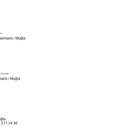
le
Marmaris / Muğla
 listele
aris / Muğla
uğla
 577 24 36