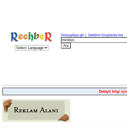
Anasayfaya git
|
Sektörel Gruplarda Ara
Detaylı bilgi içi