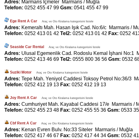
Adres:
Marmaris İçmeler Marmaris / Muğla
Telefon:
0252 455 47 99
Gsm:
0541 455 47 99
Ege Rent A Car
Araç ve Oto Kiralama kategorisini listele
Adres:
Kemeraltı Mah. Hasan Işık Cad. No:6/c Marmaris / M
Telefon:
0252 413 01 42
Tel2:
0252 413 01 42
Fax:
0252 41
Seaside Car Rental
Araç ve Oto Kiralama kategorisini listele
Adres:
Ulusal Egemenlik Cad. Rodoslu Kemal İşhani No:1 M
Telefon:
0252 413 46 69
Tel2:
0555 800 36 56
Gsm:
0532 6
Suziki Motor
Araç ve Oto Kiralama kategorisini listele
Adres:
Tepe Mah. Yeniyol Caddesi Toksoy Petrol No:36/3 Ma
Telefon:
0252 412 19 13
Fax:
0252 412 19 13
Joy Rent A Car
Araç ve Oto Kiralama kategorisini listele
Adres:
Cumhuriyet Mah. Kayabal Caddesi 17/e Marmaris / 
Telefon:
0252 455 23 48
Fax:
0252 455 55 36
Gsm:
0533 35
Cbf Rent A Car
Araç ve Oto Kiralama kategorisini listele
Adres:
Kenan Evren Bulv. No:33 Siteler Marmaris / Muğla
Telefon:
0252 417 46 67
Fax:
0252 417 44 34
Gsm:
0532 41