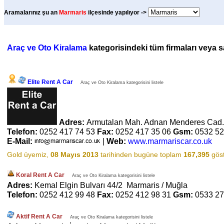
Aramalarınız şu an
Marmaris
ilçesinde yapılıyor ->
Araç ve Oto Kiralama
kategorisindeki tüm firmaları veya sa
Elite Rent A Car
Araç ve Oto Kiralama kategorisini listele
Adres:
Armutalan Mah. Adnan Menderes Cad.
Telefon:
0252 417 74 53
Fax:
0252 417 35 06
Gsm:
0532 52
E-Mail:
|
Web:
www.marmariscar.co.uk
Gold üyemiz,
08 Mayıs 2013
tarihinden bugüne toplam
167,395
göst
Koral Rent A Car
Araç ve Oto Kiralama kategorisini listele
Adres:
Kemal Elgin Bulvarı 44/2 Marmaris / Muğla
Telefon:
0252 412 99 48
Fax:
0252 412 98 31
Gsm:
0533 27
Aktif Rent A Car
Araç ve Oto Kiralama kategorisini listele