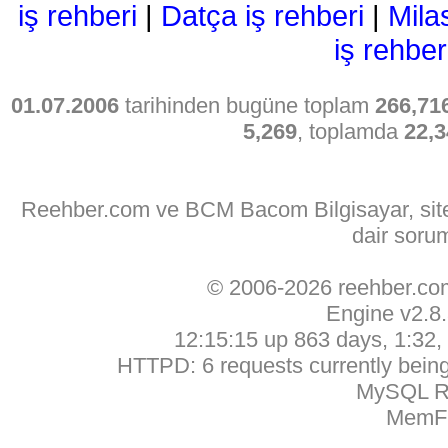
iş rehberi
|
Datça iş rehberi
|
Mila
iş rehber
01.07.2006
tarihinden bugüne toplam
266,71
5,269
, toplamda
22,3
Reehber.com ve BCM Bacom Bilgisayar, sitede
dair soru
© 2006-2026 reehber.c
Engine v2.8
12:15:15 up 863 days, 1:32, 
HTTPD: 6 requests currently being 
MySQL Ru
MemFr