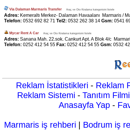
Via Dalaman Marmaris Transfer
Araç ve Oto Kiralama kategorisini listele
Adres:
Kemeraltı Merkez- Dalaman Havaalanı Marmaris / M
Telefon:
0532 692 82 71
Tel2:
0532 262 38 14
Gsm:
0541 6
Mycar Rent A Car
Araç ve Oto Kiralama kategorisini listele
Adres:
Sarıana Mah. 22.sok. Cankurt Apt. A Blok 4/c Marmar
Telefon:
0252 412 54 55
Fax:
0252 412 54 55
Gsm:
0532 42
Reklam İstatistikleri
-
Reklam R
Reklam Sistemi
-
Tanıtım Filmi
Anasayfa Yap
-
Fav
Marmaris iş rehberi
|
Bodrum iş re