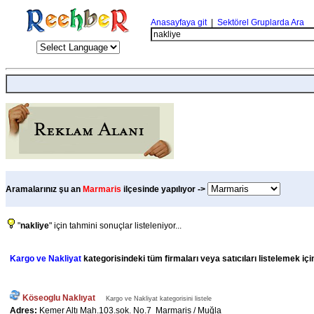
Anasayfaya git
|
Sektörel Gruplarda Ara
Aramalarınız şu an
Marmaris
ilçesinde yapılıyor ->
"
nakliye
" için tahmini sonuçlar listeleniyor...
Kargo ve Nakliyat
kategorisindeki tüm firmaları veya satıcıları listelemek iç
Köseoglu Naklıyat
Kargo ve Nakliyat kategorisini listele
Adres:
Kemer Altı Mah.103.sok. No.7 Marmaris / Muğla