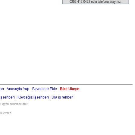
arı
-
Anasayfa Yap
-
Favorilere Ekle
-
Bize Ulaşın
iş rehberi
|
Köyceğiz iş rehberi
|
Ula iş rehberi
ı işyeri bulunmaktadır.
bul etmez.