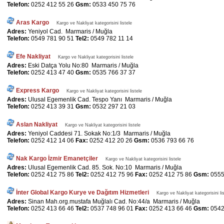
Telefon:
0252 412 55 26
Gsm:
0533 450 75 76
Aras Kargo
Kargo ve Nakliyat kategorisini listele
Adres:
Yeniyol Cad. Marmaris / Muğla
Telefon:
0549 781 90 51
Tel2:
0549 782 11 14
Efe Nakliyat
Kargo ve Nakliyat kategorisini listele
Adres:
Eski Datça Yolu No:80 Marmaris / Muğla
Telefon:
0252 413 47 40
Gsm:
0535 766 37 37
Express Kargo
Kargo ve Nakliyat kategorisini listele
Adres:
Ulusal Egemenlik Cad. Tespo Yanı Marmaris / Muğla
Telefon:
0252 413 39 31
Gsm:
0532 297 21 03
Aslan Nakliyat
Kargo ve Nakliyat kategorisini listele
Adres:
Yeniyol Caddesi 71. Sokak No:1/3 Marmaris / Muğla
Telefon:
0252 412 14 06
Fax:
0252 412 20 26
Gsm:
0536 793 66 76
Nak Kargo İzmir Emanetçiler
Kargo ve Nakliyat kategorisini listele
Adres:
Ulusal Egemenlik Cad. 85. Sok. No:10 Marmaris / Muğla
Telefon:
0252 412 75 86
Tel2:
0252 412 75 96
Fax:
0252 412 75 86
Gsm:
0555
İnter Global Kargo Kurye ve Dağıtım Hizmetleri
Kargo ve Nakliyat kategorisini li
Adres:
Sinan Mah.org.mustafa Muğlalı Cad. No:44/a Marmaris / Muğla
Telefon:
0252 413 66 46
Tel2:
0537 748 96 01
Fax:
0252 413 66 46
Gsm:
0542