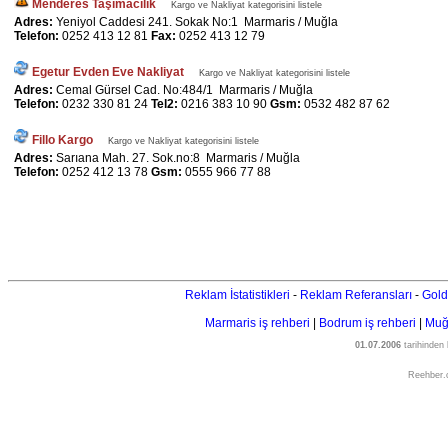
Menderes Taşımacılık
Kargo ve Nakliyat kategorisini listele
Adres:
Yeniyol Caddesi 241. Sokak No:1 Marmaris / Muğla
Telefon:
0252 413 12 81
Fax:
0252 413 12 79
Egetur Evden Eve Nakliyat
Kargo ve Nakliyat kategorisini listele
Adres:
Cemal Gürsel Cad. No:484/1 Marmaris / Muğla
Telefon:
0232 330 81 24
Tel2:
0216 383 10 90
Gsm:
0532 482 87 62
Fillo Kargo
Kargo ve Nakliyat kategorisini listele
Adres:
Sarıana Mah. 27. Sok.no:8 Marmaris / Muğla
Telefon:
0252 412 13 78
Gsm:
0555 966 77 88
Reklam İstatistikleri
-
Reklam Referansları
-
Gold
Marmaris iş rehberi
|
Bodrum iş rehberi
|
Muğl
01.07.2006
tarihinden
Reehber.c