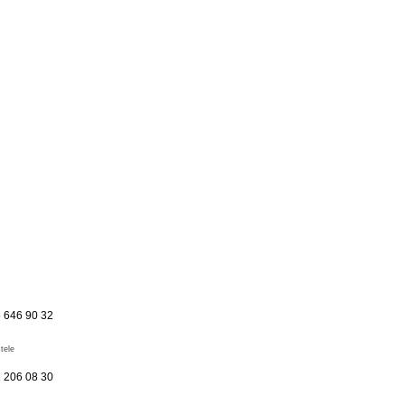
 646 90 32
stele
 206 08 30