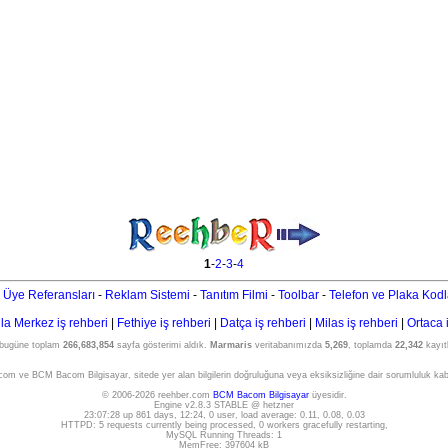
1
-
2
-
3
-
4
 Üye Referansları
-
Reklam Sistemi
-
Tanıtım Filmi
-
Toolbar
-
Telefon ve Plaka Kodl
a Merkez iş rehberi
|
Fethiye iş rehberi
|
Datça iş rehberi
|
Milas iş rehberi
|
Ortaca 
 bugüne toplam
266,683,854
sayfa gösterimi aldık.
Marmaris
veritabanımızda
5,269
, toplamda
22,342
kayıtl
om ve BCM Bacom Bilgisayar, sitede yer alan bilgilerin doğruluğuna veya eksiksizliğine dair sorumluluk ka
© 2006-2026 reehber.com
BCM Bacom Bilgisayar
üyesidir.
Engine v2.8.3 STABLE @ hetzner
23:07:28 up 861 days, 12:24, 0 user, load average: 0.11, 0.08, 0.03
HTTPD: 5 requests currently being processed, 0 workers gracefully restarting,
MySQL Running Threads: 1
MemFree: 397604 kB