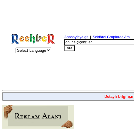
Anasayfaya git
|
Sektörel Gruplarda Ara
Detaylı bilgi içi