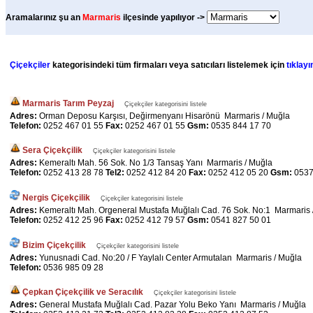
Aramalarınız şu an
Marmaris
ilçesinde yapılıyor ->
Çiçekçiler
kategorisindeki tüm firmaları veya satıcıları listelemek için
tıklayı
Marmaris Tarım Peyzaj
Çiçekçiler kategorisini listele
Adres:
Orman Deposu Karşısı, Değirmenyanı Hisarönü Marmaris / Muğla
Telefon:
0252 467 01 55
Fax:
0252 467 01 55
Gsm:
0535 844 17 70
Sera Çiçekçilik
Çiçekçiler kategorisini listele
Adres:
Kemeraltı Mah. 56 Sok. No 1/3 Tansaş Yanı Marmaris / Muğla
Telefon:
0252 413 28 78
Tel2:
0252 412 84 20
Fax:
0252 412 05 20
Gsm:
0537
Nergis Çiçekçilik
Çiçekçiler kategorisini listele
Adres:
Kemeraltı Mah. Orgeneral Mustafa Muğlalı Cad. 76 Sok. No:1 Marmaris 
Telefon:
0252 412 25 96
Fax:
0252 412 79 57
Gsm:
0541 827 50 01
Bizim Çiçekçilik
Çiçekçiler kategorisini listele
Adres:
Yunusnadi Cad. No:20 / F Yaylalı Center Armutalan Marmaris / Muğla
Telefon:
0536 985 09 28
Çepkan Çiçekçilik ve Seracılık
Çiçekçiler kategorisini listele
Adres:
General Mustafa Muğlalı Cad. Pazar Yolu Beko Yanı Marmaris / Muğla