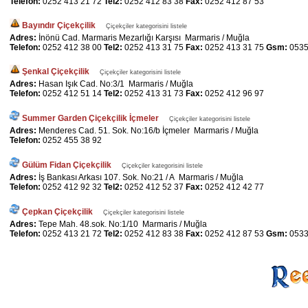
Telefon:
0252 413 21 72
Tel2:
0252 412 83 38
Fax:
0252 412 87 53
Bayındır Çiçekçilik
Çiçekçiler kategorisini listele
Adres:
İnönü Cad. Marmaris Mezarlığı Karşısı Marmaris / Muğla
Telefon:
0252 412 38 00
Tel2:
0252 413 31 75
Fax:
0252 413 31 75
Gsm:
0535
Şenkal Çiçekçilik
Çiçekçiler kategorisini listele
Adres:
Hasan Işık Cad. No:3/1 Marmaris / Muğla
Telefon:
0252 412 51 14
Tel2:
0252 413 31 73
Fax:
0252 412 96 97
Summer Garden Çiçekçilik İçmeler
Çiçekçiler kategorisini listele
Adres:
Menderes Cad. 51. Sok. No:16/b İçmeler Marmaris / Muğla
Telefon:
0252 455 38 92
Gülüm Fidan Çiçekçilik
Çiçekçiler kategorisini listele
Adres:
İş Bankası Arkası 107. Sok. No:21 / A Marmaris / Muğla
Telefon:
0252 412 92 32
Tel2:
0252 412 52 37
Fax:
0252 412 42 77
Çepkan Çiçekçilik
Çiçekçiler kategorisini listele
Adres:
Tepe Mah. 48.sok. No:1/10 Marmaris / Muğla
Telefon:
0252 413 21 72
Tel2:
0252 412 83 38
Fax:
0252 412 87 53
Gsm:
0533