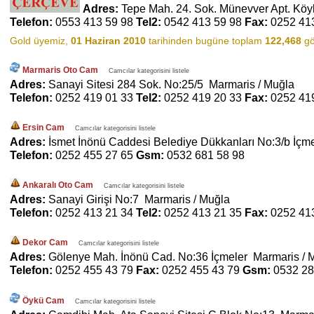
Adres:
Tepe Mah. 24. Sok. Münevver Apt. Köy
Telefon:
0553 413 59 98
Tel2:
0542 413 59 98
Fax:
0252 41
Gold üyemiz,
01 Haziran 2010
tarihinden bugüne toplam
122,468
gö
Marmaris Oto Cam
Camcılar kategorisini listele
Adres:
Sanayi Sitesi 284 Sok. No:25/5 Marmaris / Muğla
Telefon:
0252 419 01 33
Tel2:
0252 419 20 33
Fax:
0252 41
Ersin Cam
Camcılar kategorisini listele
Adres:
İsmet İnönü Caddesi Belediye Dükkanları No:3/b İçm
Telefon:
0252 455 27 65
Gsm:
0532 681 58 98
Ankaralı Oto Cam
Camcılar kategorisini listele
Adres:
Sanayi Girişi No:7 Marmaris / Muğla
Telefon:
0252 413 21 34
Tel2:
0252 413 21 35
Fax:
0252 41
Dekor Cam
Camcılar kategorisini listele
Adres:
Gölenye Mah. İnönü Cad. No:36 İçmeler Marmaris / 
Telefon:
0252 455 43 79
Fax:
0252 455 43 79
Gsm:
0532 28
Öykü Cam
Camcılar kategorisini listele