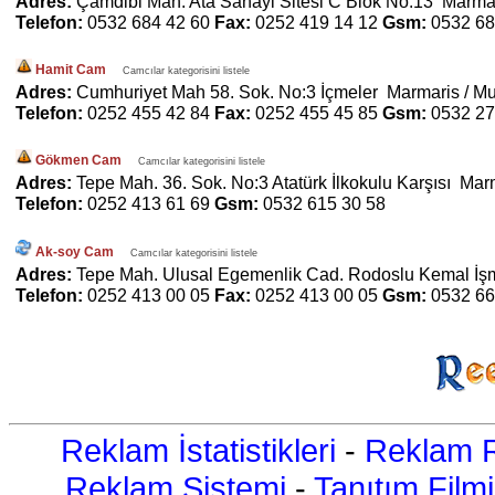
Adres:
Çamdibi Mah. Ata Sanayi Sitesi C Blok No:13 Marmar
Telefon:
0532 684 42 60
Fax:
0252 419 14 12
Gsm:
0532 68
Hamit Cam
Camcılar kategorisini listele
Adres:
Cumhuriyet Mah 58. Sok. No:3 İçmeler Marmaris / M
Telefon:
0252 455 42 84
Fax:
0252 455 45 85
Gsm:
0532 27
Gökmen Cam
Camcılar kategorisini listele
Adres:
Tepe Mah. 36. Sok. No:3 Atatürk İlkokulu Karşısı Mar
Telefon:
0252 413 61 69
Gsm:
0532 615 30 58
Ak-soy Cam
Camcılar kategorisini listele
Adres:
Tepe Mah. Ulusal Egemenlik Cad. Rodoslu Kemal İşm
Telefon:
0252 413 00 05
Fax:
0252 413 00 05
Gsm:
0532 66
Reklam İstatistikleri
-
Reklam R
Reklam Sistemi
-
Tanıtım Filmi