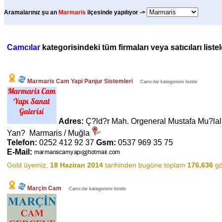
Aramalarınız şu an
Marmaris
ilçesinde yapılıyor ->
Camcılar
kategorisindeki tüm firmaları veya satıcıları list
Marmaris Cam Yapi Panjur Sistemleri
Camcılar kategorisini listele
Adres:
Ç?ld?r Mah. Orgeneral Mustafa Mu?lal
Yan? Marmaris / Muğla
Telefon:
0252 412 92 37
Gsm:
0537 969 35 75
E-Mail:
Gold üyemiz,
18 Haziran 2014
tarihinden bugüne toplam
176,636
gö
Marçin Cam
Camcılar kategorisini listele