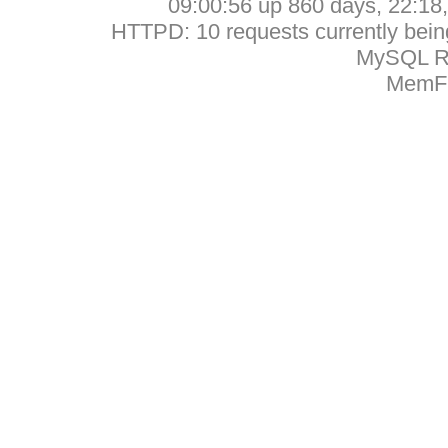
09:00:56 up 860 days, 22:18, 
HTTPD: 10 requests currently being
MySQL Ru
MemFr