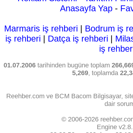
Anasayfa Yap
-
Fav
Marmaris iş rehberi
|
Bodrum iş re
iş rehberi
|
Datça iş rehberi
|
Mila
iş rehber
01.07.2006
tarihinden bugüne toplam
266,66
5,269
, toplamda
22,3
Reehber.com ve BCM Bacom Bilgisayar, sitede
dair soru
© 2006-2026 reehber.c
Engine v2.8