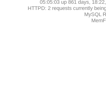
05:05:03 up 861 days, 18:22, 
HTTPD: 2 requests currently being 
MySQL Ru
MemFr