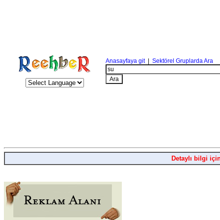
Anasayfaya git
|
Sektörel Gruplarda Ara
Detaylı bilgi içi