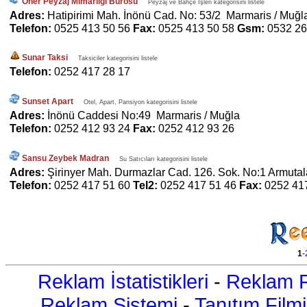
Öner Peyzaj Mimarliği Bürosu
Peyzaj ve Bahçe İşleri kategorisini listele
Adres:
Hatipirimi Mah. İnönü Cad. No: 53/2 Marmaris / Muğl
Telefon:
0525 413 50 56
Fax:
0525 413 50 58
Gsm:
0532 26
Sunar Taksi
Taksiciler kategorisini listele
Telefon:
0252 417 28 17
Sunset Apart
Otel, Apart, Pansiyon kategorisini listele
Adres:
İnönü Caddesi No:49 Marmaris / Muğla
Telefon:
0252 412 93 24
Fax:
0252 412 93 26
Sansu Zeybek Madran
Su Satıcıları kategorisini listele
Adres:
Şirinyer Mah. Durmazlar Cad. 126. Sok. No:1 Armuta
Telefon:
0252 417 51 60
Tel2:
0252 417 51 46
Fax:
0252 41
1
-
Reklam İstatistikleri
-
Reklam R
Reklam Sistemi
-
Tanıtım Filmi