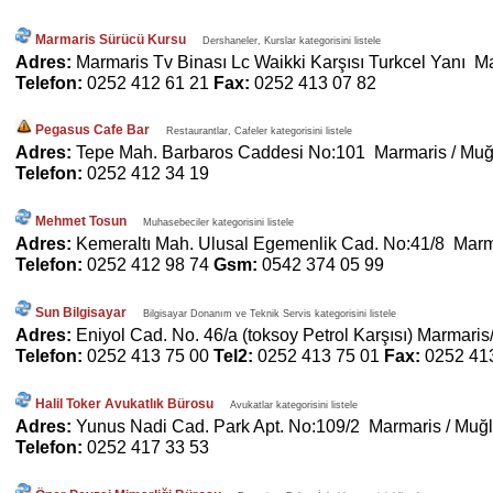
Marmaris Sürücü Kursu
Dershaneler, Kurslar kategorisini listele
Adres:
Marmaris Tv Binası Lc Waikki Karşısı Turkcel Yanı M
Telefon:
0252 412 61 21
Fax:
0252 413 07 82
Pegasus Cafe Bar
Restaurantlar, Cafeler kategorisini listele
Adres:
Tepe Mah. Barbaros Caddesi No:101 Marmaris / Muğ
Telefon:
0252 412 34 19
Mehmet Tosun
Muhasebeciler kategorisini listele
Adres:
Kemeraltı Mah. Ulusal Egemenlik Cad. No:41/8 Marm
Telefon:
0252 412 98 74
Gsm:
0542 374 05 99
Sun Bilgisayar
Bilgisayar Donanım ve Teknik Servis kategorisini listele
Adres:
Eniyol Cad. No. 46/a (toksoy Petrol Karşısı) Marmar
Telefon:
0252 413 75 00
Tel2:
0252 413 75 01
Fax:
0252 41
Halil Toker Avukatlık Bürosu
Avukatlar kategorisini listele
Adres:
Yunus Nadi Cad. Park Apt. No:109/2 Marmaris / Muğ
Telefon:
0252 417 33 53